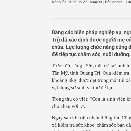
Đăng lúc: 2026-06-27 16:44:00
|
Bởi: admin
|
Lư
12
Mở rộng nguồn vốn
Đồng Nai
13
Công ty Nhiệt điệ
bền vững
14
Vĩnh Long chốt hạ
tỷ đồng
Bằng các biện pháp nghiệp vụ, ng
Trị) đã xác định được người mẹ của
chùa. Lực lượng chức năng cũng đ
để tiếp tục chăm sóc, nuôi dưỡng.
Trước đó, sáng 25/6, một trẻ sơ sinh b
Tân Mỹ, tỉnh Quảng Trị. Qua kiểm tra 
khoảng 3kg, được đặt trong một túi x
vật dụng sơ sinh và thư để lại.
Trong thư có viết: "Con là sinh viên
cho cháu với...".
Ngay sau khi tiếp nhận thông tin, Cô
xã kiểm tra sức khỏe, chăm sóc ban đ