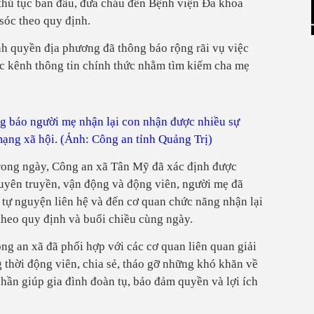
t thủ tục ban đầu, đưa cháu đến Bệnh viện Đa khoa
sóc theo quy định.
nh quyền địa phương đã thông báo rộng rãi vụ việc
ác kênh thông tin chính thức nhằm tìm kiếm cha mẹ
g báo người mẹ nhận lại con nhận được nhiều sự
mạng xã hội. (Ảnh: Công an tỉnh Quảng Trị)
rong ngày, Công an xã Tân Mỹ đã xác định được
tuyên truyền, vận động và động viên, người mẹ đã
 tự nguyện liên hệ và đến cơ quan chức năng nhận lại
theo quy định và buổi chiều cùng ngày.
ông an xã đã phối hợp với các cơ quan liên quan giải
g thời động viên, chia sẻ, tháo gỡ những khó khăn về
hần giúp gia đình đoàn tụ, bảo đảm quyền và lợi ích