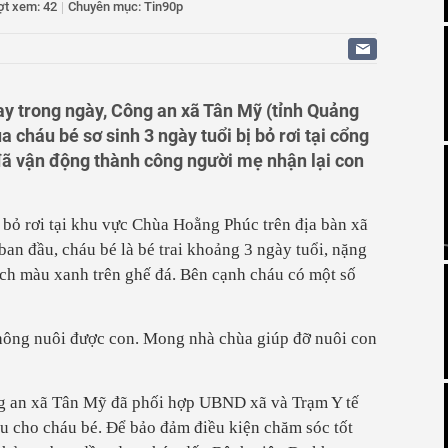
ợt xem: 42
|
Chuyên mục: Tin90p
, cơ hội kinh doanh cho doanh nghiệp Thành phố trẻ
n Duyên Hải đẩy mạnh an sinh xã hội gắn với phát triển
n bàn giao mặt bằng dự án logistics đường thủy gần 3.900
ay trong ngày, Công an xã Tân Mỹ (tỉnh Quảng
 cháu bé sơ sinh 3 ngày tuổi bị bỏ rơi tại cổng
ã vận động thành công người mẹ nhận lại con
ị bỏ rơi tại khu vực Chùa Hoằng Phúc trên địa bàn xã
ban đầu, cháu bé là bé trai khoảng 3 ngày tuổi, nặng
ách màu xanh trên ghế đá. Bên cạnh cháu có một số
 không nuôi được con. Mong nhà chùa giúp đỡ nuôi con
ng an xã Tân Mỹ đã phối hợp UBND xã và Trạm Y tế
ầu cho cháu bé. Để bảo đảm điều kiện chăm sóc tốt