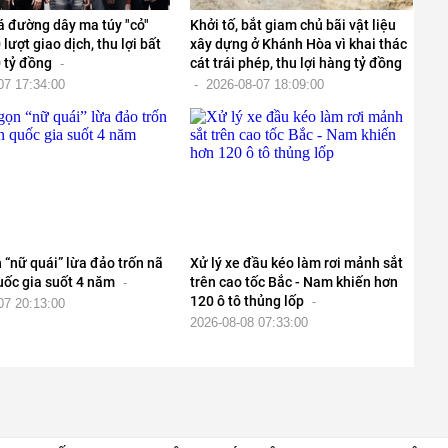
á đường dây ma túy "cỏ"
Khởi tố, bắt giam chủ bãi vật liệu
 lượt giao dịch, thu lợi bất
xây dựng ở Khánh Hòa vì khai thác
 tỷ đồng
cát trái phép, thu lợi hàng tỷ đồng
-
07 17:34:00
-
2026-08-07 18:09:00
“nữ quái” lừa đảo trốn nã
Xử lý xe đầu kéo làm rơi mảnh sắt
uốc gia suốt 4 năm
trên cao tốc Bắc - Nam khiến hơn
-
120 ô tô thủng lốp
-
07 20:13:00
2026-08-08 07:33:00