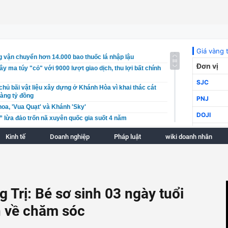
 vận chuyển hơn 14.000 bao thuốc lá nhập lậu
y ma túy "cỏ" với 9000 lượt giao dịch, thu lợi bất chính
 chủ bãi vật liệu xây dựng ở Khánh Hòa vì khai thác cát
 hàng tỷ đồng
oa, 'Vua Quạt' và Khánh 'Sky'
 lừa đảo trốn nã xuyên quốc gia suốt 4 năm
làm rơi mảnh sắt trên cao tốc Bắc - Nam khiến hơn 120 ô
Kinh tế
Doanh nghiệp
Pháp luật
wiki doanh nhân
 tố đối tượng tổ chức cho người khác trốn đi nước ngoài
àng bán hàng giả thương hiệu nổi tiếng số lượng lớn ở
y nã 18 năm về tội ma túy bị bắt tại Phú Quốc
 Trị: Bé sơ sinh 03 ngày tuổi
tượng khai thác cát trái phép trên sông Đà
n bàn giao mặt bằng dự án logistics đường thủy gần 3.900
n về chăm sóc
 thích ứng để giữ đà tăng trưởng