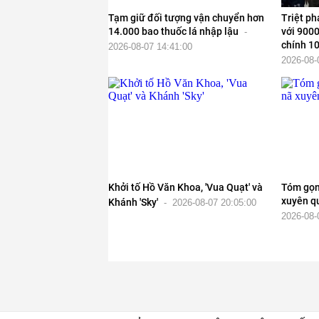
Tạm giữ đối tượng vận chuyển hơn
Triệt ph
14.000 bao thuốc lá nhập lậu
với 9000
-
chính 10
2026-08-07 14:41:00
2026-08-
Khởi tố Hồ Văn Khoa, 'Vua Quạt' và
Tóm gọn 
xuyên q
Khánh 'Sky'
-
2026-08-07 20:05:00
2026-08-