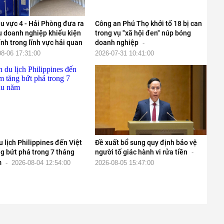
u vực 4 - Hải Phòng đưa ra
Công an Phú Thọ khởi tố 18 bị can
ụ doanh nghiệp khiếu kiện
trong vụ "xã hội đen" núp bóng
nh trong lĩnh vực hải quan
doanh nghiệp
-
08-06 17:31:00
2026-07-31 10:41:00
 lịch Philippines đến Việt
Đề xuất bổ sung quy định bảo vệ
g bứt phá trong 7 tháng
người tố giác hành vi rửa tiền
-
m
-
2026-08-04 12:54:00
2026-08-05 15:47:00