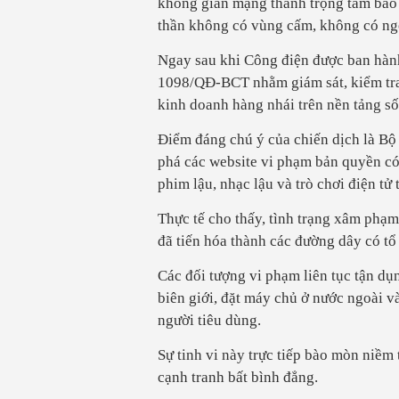
không gian mạng thành trọng tâm bảo 
thần không có vùng cấm, không có ngo
Ngay sau khi Công điện được ban hàn
1098/QĐ-BCT nhằm giám sát, kiểm tra 
kinh doanh hàng nhái trên nền tảng số
Điểm đáng chú ý của chiến dịch là Bộ 
phá các website vi phạm bản quyền có 
phim lậu, nhạc lậu và trò chơi điện tử 
Thực tế cho thấy, tình trạng xâm phạm
đã tiến hóa thành các đường dây có tổ
Các đối tượng vi phạm liên tục tận dụ
biên giới, đặt máy chủ ở nước ngoài v
người tiêu dùng.
Sự tinh vi này trực tiếp bào mòn niềm 
cạnh tranh bất bình đẳng.