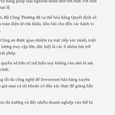
vệ bằng pháp luật nghiêm minh như đời thực với tinh
ại lệ.
h, Bộ Công Thương đã cụ thể hóa bằng Quyết định số
toàn diện từ cửa khẩu, kho bãi cho đến các hành vi
.
Công an được giao nhiệm vụ trực tiếp xác minh, triệt
lượng truy cập lớn, đặc biệt là các ổ nhóm lưu trữ
trái phép.
 quyền sở hữu trí tuệ hiện nay không còn nhỏ lẻ mà
 chức.
ng tối đa công nghệ để livestream bán hàng xuyên
à giả mạo cả tài khoản có dấu xác thực để giăng bẫy
tin thị trường và đẩy nhiều doanh nghiệp vào thế bị