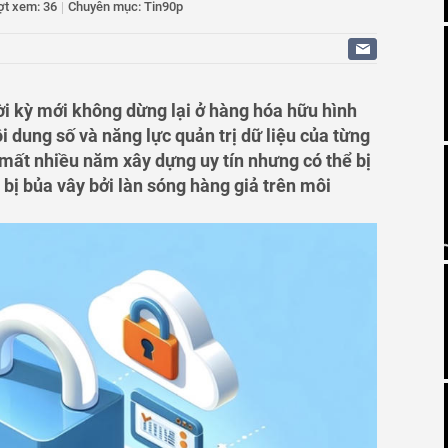
ợt xem: 36
|
Chuyên mục: Tin90p
 tới thành trung tâm dược liệu lớn của cả nước
 trái phiếu doanh nghiệp đã phát hành với tổng giá trị
ời kỳ mới không dừng lại ở hàng hóa hữu hình
i dung số và năng lực quản trị dữ liệu của từng
 mất nhiều năm xây dựng uy tín nhưng có thể bị
 bị bủa vây bởi làn sóng hàng giả trên môi