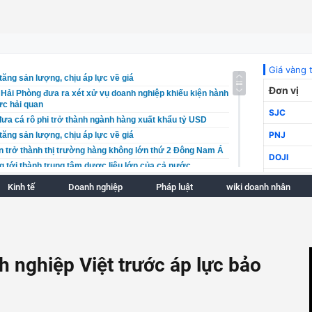
tăng sản lượng, chịu áp lực về giá
Hải Phòng đưa ra xét xử vụ doanh nghiệp khiếu kiện hành
ực hải quan
ưa cá rô phi trở thành ngành hàng xuất khẩu tỷ USD
tăng sản lượng, chịu áp lực về giá
n trở thành thị trường hàng không lớn thứ 2 Đông Nam Á
 tới thành trung tâm dược liệu lớn của cả nước
Hải Phòng đưa ra xét xử vụ doanh nghiệp khiếu kiện hành
Kinh tế
Doanh nghiệp
Pháp luật
wiki doanh nhân
ực hải quan
hởi tố 18 bị can trong vụ "xã hội đen" núp bóng doanh
 AM Best xếp hạng tín nhiệm quốc tế B++: Nền tảng tài
ển vọng phát triển dài hạn
 nghiệp Việt trước áp lực bảo
lippines đến Việt Nam tăng bứt phá trong 7 tháng đầu năm
uy định bảo vệ người tố giác hành vi rửa tiền
góp phần giữ vững bình yên nơi biên ải
 tù nhóm đối tượng làm, tàng trữ tiền giả ở Cà Mau