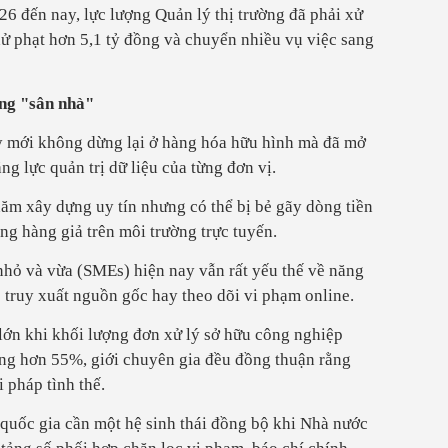
6 đến nay, lực lượng Quản lý thị trường đã phải xử
xử phạt hơn 5,1 tỷ đồng và chuyển nhiều vụ việc sang
ững "sân nhà"
ỳ mới không dừng lại ở hàng hóa hữu hình mà đã mở
ng lực quản trị dữ liệu của từng đơn vị.
ăm xây dựng uy tín nhưng có thể bị bẻ gãy dòng tiền
óng hàng giả trên môi trường trực tuyến.
nhỏ và vừa (SMEs) hiện nay vẫn rất yếu thế về năng
ệ truy xuất nguồn gốc hay theo dõi vi phạm online.
lớn khi khối lượng đơn xử lý sở hữu công nghiệp
ăng hơn 55%, giới chuyên gia đều đồng thuận rằng
i pháp tình thế.
 quốc gia cần một hệ sinh thái đồng bộ khi Nhà nước