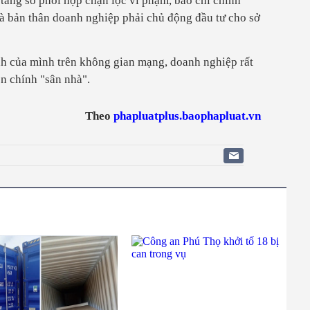
 tảng số phối hợp chặn lọc vi phạm, báo chí chính
à bản thân doanh nghiệp phải chủ động đầu tư cho sở
nh của mình trên không gian mạng, doanh nghiệp rất
ên chính "sân nhà".
Theo
phapluatplus.baophapluat.vn