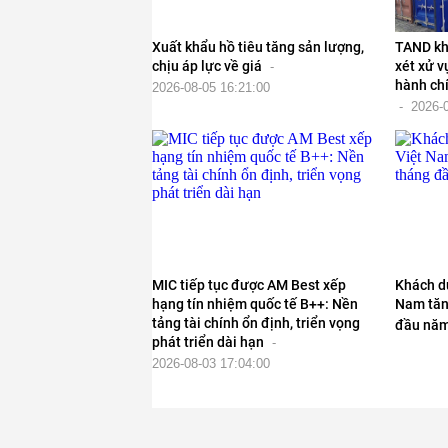
Xuất khẩu hồ tiêu tăng sản lượng,
TAND kh
chịu áp lực về giá
xét xử v
-
hành chí
2026-08-05 16:21:00
-
2026-
MIC tiếp tục được AM Best xếp
Khách du
hạng tín nhiệm quốc tế B++: Nền
Nam tăn
tảng tài chính ổn định, triển vọng
đầu nă
phát triển dài hạn
-
2026-08-03 17:04:00