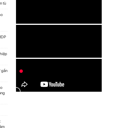
m tù
ho
GRDP
hiệp
ữ gần
ảo
ông
:
đảm