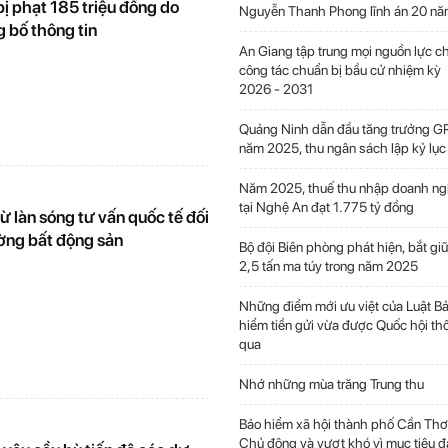
ị phạt 185 triệu đồng do
Nguyễn Thanh Phong lĩnh án 20 nă
 bố thông tin
An Giang tập trung mọi nguồn lực c
công tác chuẩn bị bầu cử nhiệm kỳ
2026 - 2031
Quảng Ninh dẫn đầu tăng trưởng 
năm 2025, thu ngân sách lập kỷ lục
Năm 2025, thuế thu nhập doanh ng
tại Nghệ An đạt 1.775 tỷ đồng
ừ làn sóng tư vấn quốc tế đối
ường bất động sản
Bộ đội Biên phòng phát hiện, bắt gi
2,5 tấn ma túy trong năm 2025
Những điểm mới ưu việt của Luật B
hiểm tiền gửi vừa được Quốc hội th
qua
Nhớ những mùa trăng Trung thu
Bảo hiểm xã hội thành phố Cần Thơ
Chủ động và vượt khó vì mục tiêu 