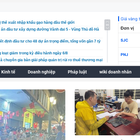
ị thế xuất nhập khẩu gạo hàng đầu thế giới
 án đầu tư xây dựng đường Vành đai 5 - Vùng Thủ đô Hà
ết định đầu tư cho 48 dự án trọng điểm, tổng vốn gần 7 tỷ
 loạt giảm trong kỳ điều hành ngày 6/8
à chuyên gia bàn giải pháp quản trị rủi ro thuế thương mại
Kinh tế
Doanh nghiệp
Pháp luật
wiki doanh nhân
n mở đường cho rau quả Việt Nam chinh phục thị trường
 bù tiến độ các dự án đầu tư công trọng điểm
óng tư vấn quốc tế đối với thị trường bất động sản
rình Giao thông Đồng Nai bị phạt 185 triệu đồng do chậm
 triệt để cho các thành phố là đô thị đặc biệt
ra công tác quản lý, giam giữ, giáo dục cải tạo phạm nhân
Cà Mau
iữ 3 người trong “tiệc” ma túy tại quán karaoke Tre Xanh
 giam đối tượng nhiều lần mang dao bầu đến nhà hàng