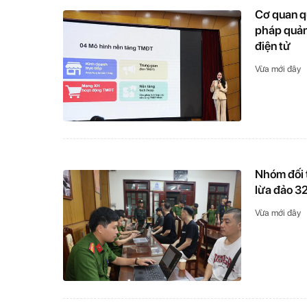
Cơ quan qu
pháp quản 
điện tử
Vừa mới đây
Nhóm đối t
lừa đảo 32
Vừa mới đây