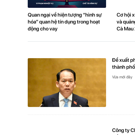
Quan ngại về hiện tượng “hình sự
Cơ hội x
hóa” quan hệ tín dụng trong hoạt
và quảng
động cho vay
Cà Mau
Đề xuất ph
thành phố 
Vừa mới đây
Công ty C