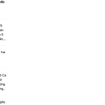
 do
PS
bán
o 5
ân,
vượt
 hai
i
 ở Cà
rở
vững
ợng
hóm
ngày