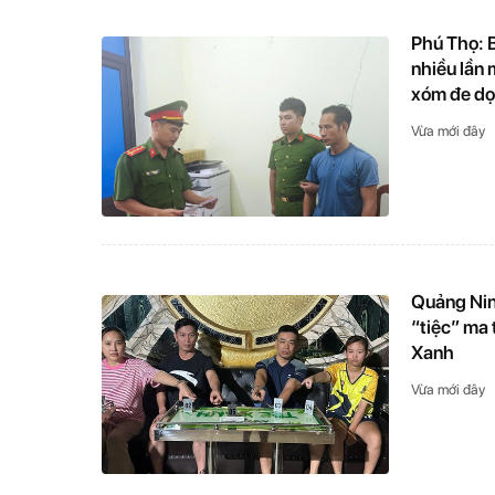
Phú Thọ: 
nhiều lần
xóm đe d
Vừa mới đây
Quảng Nin
“tiệc” ma 
Xanh
Vừa mới đây