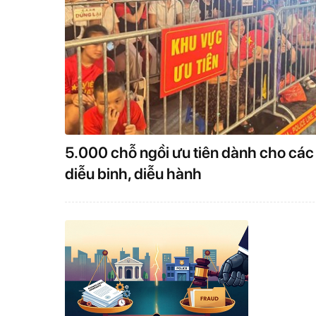
xóm đe dọa
13
Nhóm đối tượng bị 
Ninh
14
Quốc lộ 6 bị sạt 
5.000 chỗ ngồi ưu tiên dành cho các
diễu binh, diễu hành