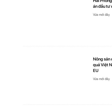
Hải Phòng 
án đầu tư
Vừa mới đây
Nông sản 
quả Việt 
EU
Vừa mới đây