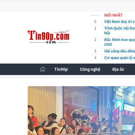
MỚI NHẤT
0
Việt Nam duy trì v
1
Trình Quốc hội Dự
Nội
2
Bắc Ninh trao quy
USD
3
Giá xăng dầu đồng
4
Cơ quan quản lý v
điện tử
Tin90p
Công nghệ
Địa ốc
5
Nông sản chế biế
EU
6
Hải Phòng yêu cầu
7
Tác động từ làn s
8
Công ty CP Công t
công bố thông tin
9
Đề xuất phân quyền
10
Bộ Công an kiểm t
tại Công an tỉnh 
11
Quảng Ninh: Tạm g
12
Phú Thọ: Bắt tạm