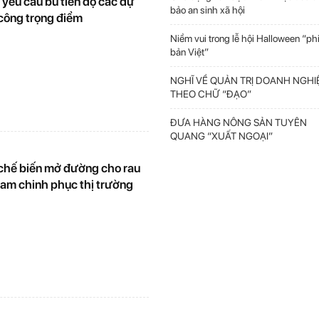
yêu cầu bù tiến độ các dự
bảo an sinh xã hội
 công trọng điểm
Niềm vui trong lễ hội Halloween “ph
bản Việt”
NGHĨ VỀ QUẢN TRỊ DOANH NGHI
THEO CHỮ “ĐẠO”
ĐƯA HÀNG NÔNG SẢN TUYÊN
QUANG “XUẤT NGOẠI”
chế biến mở đường cho rau
Nam chinh phục thị trường