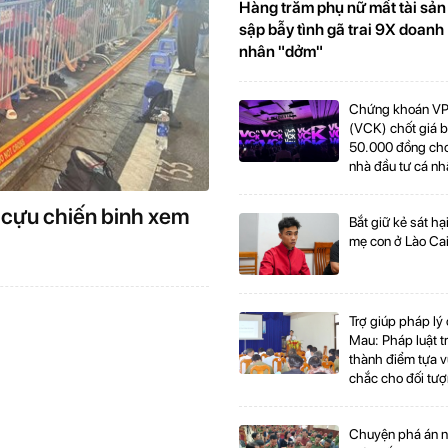
Hàng trăm phụ nữ mất tài sản
truy nã đỏ Interpol lừa đảo 327 tỷ đồng bị bắt tại Bắc
sập bẫy tình gã trai 9X doanh
nhân "dởm"
lở sau mưa lớn, xuyên đêm khắc phục đã thông xe tạm thời
Chứng khoán V
(VCK) chốt giá 
50.000 đồng ch
nhà đầu tư cá nh
vốn điều lệ sắp 
16.400 tỷ đồng
 cựu chiến binh xem
Bắt giữ kẻ sát hại
mẹ con ở Lào Ca
Trợ giúp pháp lý
Mau: Pháp luật t
thành điểm tựa 
chắc cho đối tư
chính sách và n
yếu thế
Chuyện phá án 