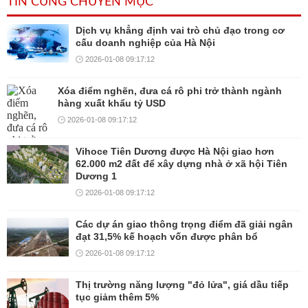
TIN CÙNG CHUYÊN MỤC
Dịch vụ khẳng định vai trò chủ đạo trong cơ
cấu doanh nghiệp của Hà Nội
2026-01-08 09:17:12
Xóa điểm nghẽn, đưa cá rô phi trở thành ngành
hàng xuất khẩu tỷ USD
2026-01-08 09:17:12
Vihoce Tiên Dương được Hà Nội giao hơn
62.000 m2 đất để xây dựng nhà ở xã hội Tiên
Dương 1
2026-01-08 09:17:12
Các dự án giao thông trọng điểm đã giải ngân
đạt 31,5% kế hoạch vốn được phân bổ
2026-01-08 09:17:12
Thị trường năng lượng "đỏ lửa", giá dầu tiếp
tục giảm thêm 5%