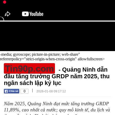
-media; gyroscope; picture-in-picture; web-share"
referrerpolicy="strict-origin-when-cross-origin" allowfullscreen>
Tin90p.com
- Quảng Ninh dẫn
đầu tăng trưởng GRDP năm 2025, thu
ngân sách lập kỷ lục
|
0
2026-01-08 09:17:12
Năm 2025, Quảng Ninh đạt mức tăng trưởng GRDP
11,89%, cao nhất cả nước; quy mô kinh tế, du lịch và