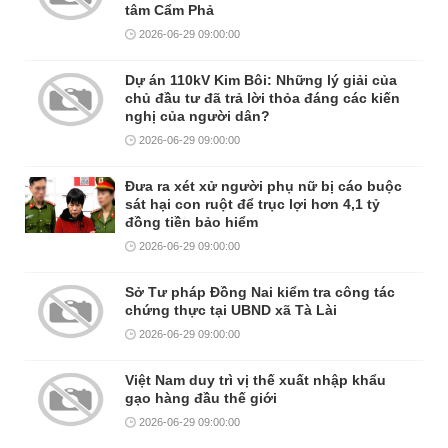
tâm Cẩm Phả
2026-06-29 09:00:00
Dự án 110kV Kim Bôi: Những lý giải của
chủ đầu tư đã trả lời thỏa đáng các kiến
nghị của người dân?
2026-06-29 09:00:00
Đưa ra xét xử người phụ nữ bị cáo buộc
sát hại con ruột để trục lợi hơn 4,1 tỷ
đồng tiền bảo hiểm
2026-06-29 09:00:00
Sở Tư pháp Đồng Nai kiểm tra công tác
chứng thực tại UBND xã Tà Lài
2026-06-29 09:00:00
Việt Nam duy trì vị thế xuất nhập khẩu
gạo hàng đầu thế giới
2026-06-29 09:00:00