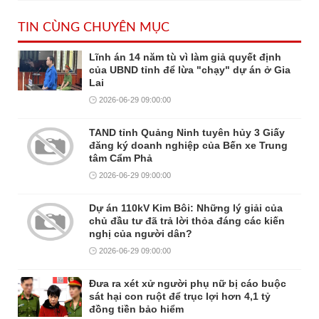
TIN CÙNG CHUYÊN MỤC
Lĩnh án 14 năm tù vì làm giả quyết định
của UBND tỉnh để lừa "chạy" dự án ở Gia
Lai
2026-06-29 09:00:00
TAND tỉnh Quảng Ninh tuyên hủy 3 Giấy
đăng ký doanh nghiệp của Bến xe Trung
tâm Cẩm Phả
2026-06-29 09:00:00
Dự án 110kV Kim Bôi: Những lý giải của
chủ đầu tư đã trả lời thỏa đáng các kiến
nghị của người dân?
2026-06-29 09:00:00
Đưa ra xét xử người phụ nữ bị cáo buộc
sát hại con ruột để trục lợi hơn 4,1 tỷ
đồng tiền bảo hiểm