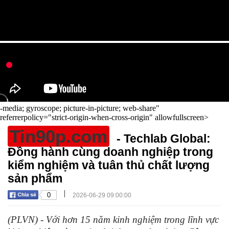
-media; gyroscope; picture-in-picture; web-share"
referrerpolicy="strict-origin-when-cross-origin" allowfullscreen>
Tin90p.com
- Techlab Global:
Đồng hành cùng doanh nghiệp trong
kiểm nghiệm và tuân thủ chất lượng
sản phẩm
|
0
2026-06-29 09:00:00
(PLVN) - Với hơn 15 năm kinh nghiệm trong lĩnh vực