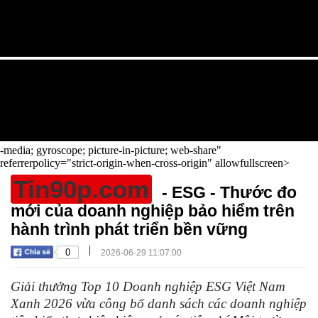
-media; gyroscope; picture-in-picture; web-share"
referrerpolicy="strict-origin-when-cross-origin" allowfullscreen>
Tin90p.com
- ESG - Thước đo
mới của doanh nghiệp bảo hiểm trên
hành trình phát triển bền vững
|
0
2026-06-29 11:07:00
Giải thưởng Top 10 Doanh nghiệp ESG Việt Nam
Xanh 2026 vừa công bố danh sách các doanh nghiệp