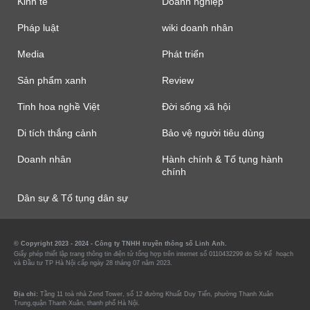
Kinh tế
Doanh nghiệp
Pháp luật
wiki doanh nhân
Media
Phát triển
Sản phẩm xanh
Review
Tinh hoa nghề Việt
Đời sống xã hội
Di tích thắng cảnh
Bảo vệ người tiêu dùng
Doanh nhân
Hành chính & Tố tụng hành
chính
Dân sự & Tố tụng dân sự
© Copyright 2023 - 2024 - Công ty TNHH truyền thông số Linh Anh.
Giấy phép thiết lập trang thông tin điện tử tổng hợp trên internet số 0110432299 do Sở Kế hoạch
và Đầu tư TP Hà Nội cấp ngày 28 tháng 07 năm 2023.
Địa chỉ:
Tầng 11 toà nhà Zend Tower, số 12 đường Khuất Duy Tiến, phường Thanh Xuân
Trung,quận Thanh Xuân, thanh phố Hà Nội.