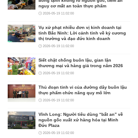
đông lạnh không rõ nguồn gốc, tiềm ẩn
nguy cơ mất an toàn thực phẩm
2026-05-19 11:02:00
Vụ xử phạt nhiều đơn vị kinh doanh tại
tỉnh Bắc Ninh: Lời cảnh tỉnh về kỷ cương
thị trường và đạo đức kinh doanh
2026-05-19 11:02:00
Siết chặt chống buôn lậu, gian lận
thương mại và hàng giả trong năm 2026
2026-05-19 11:02:00
Thủ đoạn tinh vi của đường dây buôn lậu
thực phẩm chức năng quy mô lớn
2026-05-19 11:02:00
Vĩnh Long: Người tiêu dùng “bất an” về
nguồn gốc xuất xứ hàng hóa tại Minh
Đức Plaza
2026-05-19 11:02:00