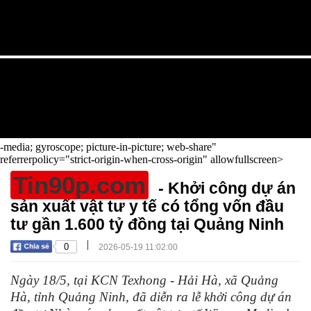
-media; gyroscope; picture-in-picture; web-share"
referrerpolicy="strict-origin-when-cross-origin" allowfullscreen>
Tin90p.com
- Khởi công dự án
sản xuất vật tư y tế có tổng vốn đầu
tư gần 1.600 tỷ đồng tại Quảng Ninh
|
0
2026-05-19 11:02:00
Ngày 18/5, tại KCN Texhong - Hải Hà, xã Quảng
Hà, tỉnh Quảng Ninh, đã diễn ra lễ khởi công dự án