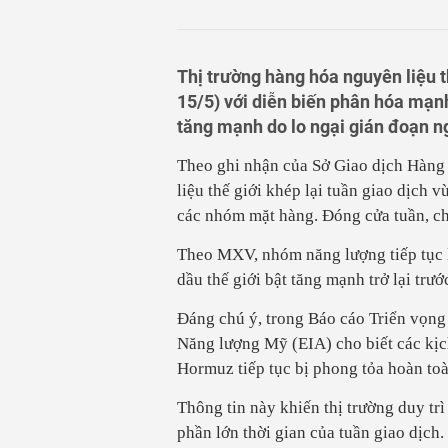
12
Hà Nội đưa sản xu
13
Indonesia chấm dứ
Nam
14
Thuế TP HCM: Biến
Thị trường hàng hóa nguyên liệu th
niềm tin
15/5) với diễn biến phân hóa mạn
tăng mạnh do lo ngại gián đoạn n
Theo ghi nhận của Sở Giao dịch Hàng
liệu thế giới khép lại tuần giao dịch 
các nhóm mặt hàng. Đóng cửa tuần, c
Theo MXV, nhóm năng lượng tiếp tục là
dầu thế giới bật tăng mạnh trở lại tr
Đáng chú ý, trong Báo cáo Triển vọng
Năng lượng Mỹ (EIA) cho biết các kịc
Hormuz
tiếp tục bị phong tỏa hoàn toà
Thông tin này khiến thị trường duy trì
phần lớn thời gian của tuần giao dịch.