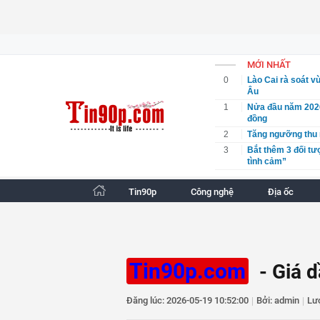
MỚI NHẤT
0
Lào Cai rà soát v
Âu
1
Nửa đầu năm 2026,
đồng
2
Tăng ngưỡng thu n
3
Bắt thêm 3 đối tư
tình cảm”
4
QLTT TP Hà Nội ph
Tin90p
Công nghệ
Địa ốc
5
An Giang: Đánh th
6
Khi công nghệ tiế
7
Hà Nội xem xét gia
8
Những điểm mới tr
9
Đề xuất tháo gỡ 
Tin90p.com
- Giá d
công lập
10
Bắc Ninh triển kh
mại điện tử và log
Đăng lúc: 2026-05-19 10:52:00
|
Bởi: admin
|
Lư
11
Kiến nghị thành l