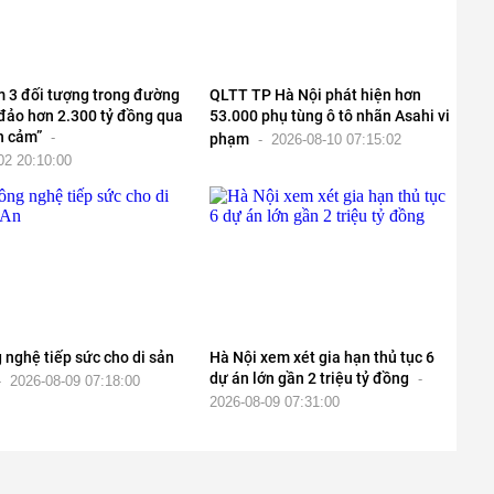
m 3 đối tượng trong đường
QLTT TP Hà Nội phát hiện hơn
 đảo hơn 2.300 tỷ đồng qua
53.000 phụ tùng ô tô nhãn Asahi vi
h cảm”
-
phạm
-
2026-08-10 07:15:02
02 20:10:00
 nghệ tiếp sức cho di sản
Hà Nội xem xét gia hạn thủ tục 6
dự án lớn gần 2 triệu tỷ đồng
-
-
2026-08-09 07:18:00
2026-08-09 07:31:00