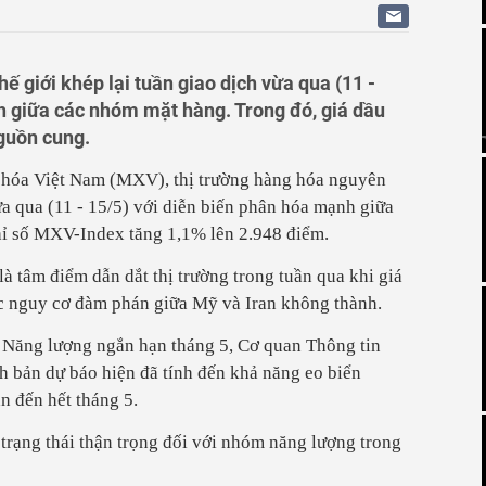
ất làng nghề ra khỏi khu dân cư
t điều tra, không áp thuế chống bán phá giá nhựa Việt
 công nghệ thành động lực, biến chuyển đổi số thành
ế giới khép lại tuần giao dịch vừa qua (11 -
h giữa các nhóm mặt hàng. Trong đó, giá dầu
guồn cung.
 hóa Việt Nam (MXV), thị trường hàng hóa nguyên
vừa qua (11 - 15/5) với diễn biến phân hóa mạnh giữa
hỉ số MXV-Index tăng 1,1% lên 2.948 điểm.
 tâm điểm dẫn dắt thị trường trong tuần qua khi giá
ước nguy cơ đàm phán giữa Mỹ và Iran không thành.
 Năng lượng ngắn hạn tháng 5, Cơ quan Thông tin
h bản dự báo hiện đã tính đến khả năng
eo biển
n đến hết tháng 5.
 trạng thái thận trọng đối với nhóm năng lượng trong