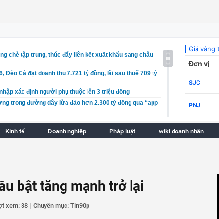
ùng chè tập trung, thúc đẩy liên kết xuất khẩu sang châu
 Đèo Cả đạt doanh thu 7.721 tỷ đồng, lãi sau thuế 709 tỷ
hập xác định người phụ thuộc lên 3 triệu đồng
ợng trong đường dây lừa đảo hơn 2.300 tỷ đồng qua “app
át hiện hơn 53.000 phụ tùng ô tô nhãn Asahi vi phạm
Kinh tế
Doanh nghiệp
Pháp luật
wiki doanh nhân
ức tiềm năng du lịch nông thôn tại xã Mỹ Hòa Hưng
p sức cho di sản Hội An
 hạn thủ tục 6 dự án lớn gần 2 triệu tỷ đồng
ong kê khai thuế GTGT áp dụng từ Quý III/2026
vướng mắc về Giấy Chứng nhận ATTP tại các cảng cá
ầu bật tăng mạnh trở lại
ai chiến lược phát triển thị trường bán lẻ gắn với thương
istics xanh
ợt xem: 38
|
Chuyên mục: Tin90p
ập sàn giao dịch vàng sau thanh tra