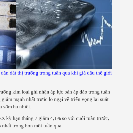
ẫn dắt thị trường trong tuần qua khi giá dầu thế giới
rường kim loại ghi nhận áp lực bán áp đảo trong tuần
iảm mạnh nhất trước lo ngại về triển vọng lãi suất
ưa sớm hạ nhiệt.
EX kỳ hạn tháng 7 giảm 4,1% so với cuối tuần trước,
 nhất trong hơn một tuần qua.