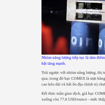
Nhóm năng lượng tiếp tục là tâm điểm d
bật tăng mạnh.
Trái ngược với nhóm năng lượng, thị t
qua, trong đó bạc COMEX là mặt hàng g
cao kéo dài và bất ổn địa chính trị ch
Kết thúc tuần giao dịch, giá bạc COM
xuống còn 77,6 USD/ounce - mức thấp