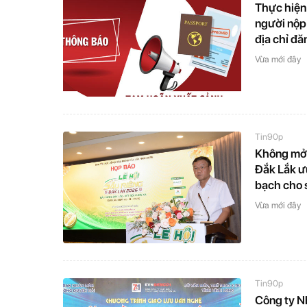
Thực hiện
người nộp
địa chỉ đă
Vừa mới đây
Tin90p
Không mở r
Đắk Lắk ư
bạch cho 
Vừa mới đây
Tin90p
Công ty N