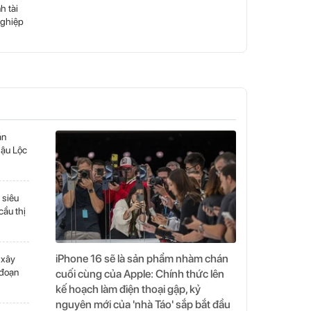
h tài
nghiệp
án
ậu Lộc
 siêu
cầu thị
iPhone 16 sẽ là sản phẩm nhàm chán
 xây
 đoạn
cuối cùng của Apple: Chính thức lên
kế hoạch làm điện thoại gập, kỷ
nguyên mới của 'nhà Táo' sắp bắt đầu