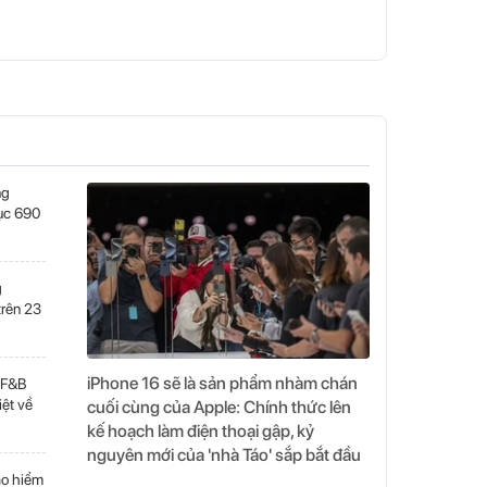
ng
lục 690
g
trên 23
iPhone 16 sẽ là sản phẩm nhàm chán
 F&B
iệt về
cuối cùng của Apple: Chính thức lên
kế hoạch làm điện thoại gập, kỷ
nguyên mới của 'nhà Táo' sắp bắt đầu
ạo hiểm