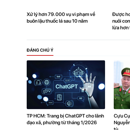
Xử lý hơn 79.000 vụ vi phạm về
Được ho
buôn lậu thuốc lá sau 10 năm
nuôi con
lừa hơn
ĐÁNG CHÚ Ý
TP HCM: Trang bị ChatGPT cho lãnh
Cựu Cụ
đạo xã, phường từ tháng 1/2026
Nguyễn
tù