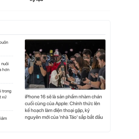
 buôn
 nuôi
ừa hơn
i trong
iPhone 16 sẽ là sản phẩm nhàm chán
t xứ
cuối cùng của Apple: Chính thức lên
kế hoạch làm điện thoại gập, kỷ
nguyên mới của 'nhà Táo' sắp bắt đầu
giảm