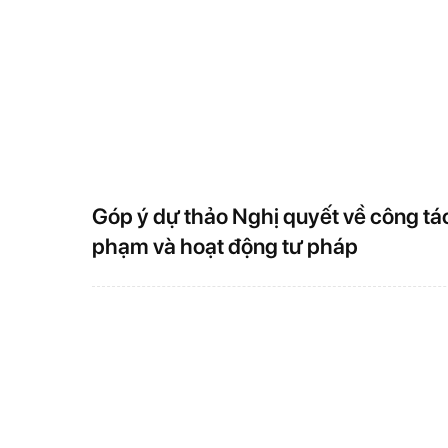
12
Quảng cáo "ăn the
53.000 phụ tùng v
13
5 nhóm vi phạm p
ý
14
Cà Mau lấy mẫu AD
những người đã h
Góp ý dự thảo Nghị quyết về công tá
phạm và hoạt động tư pháp