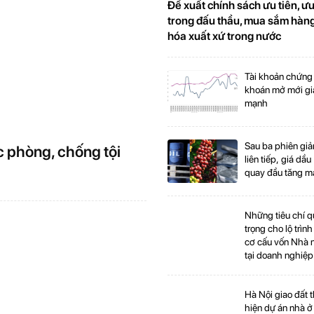
Đề xuất chính sách ưu tiên, ưu
o" nhiều hãng xe lớn, doanh nghiệp bị phát hiện hơn
trong đấu thầu, mua sắm hàn
i phạm
hóa xuất xứ trong nước
hổ biến về PCCC mà doanh nghiệp, hộ kinh doanh cần lưu
N 622 phần mộ liệt sĩ: Từng bước "trả lại tên" cho
Tài khoản chứng
y sinh
khoán mở mới g
mạnh
Sau ba phiên gi
c phòng, chống tội
liên tiếp, giá dầu
quay đầu tăng 
Những tiêu chí 
trọng cho lộ trình 
cơ cấu vốn Nhà 
tại doanh nghiệp
Hà Nội giao đất 
hiện dự án nhà ở