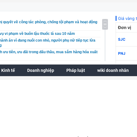
ị quyết về công tác phòng, chống tội phạm và hoạt động
vụ vi phạm về buôn lậu thuốc lá sau 10 năm
nh án vì đang nuôi con nhỏ, người phụ nữ tiếp tục lừa
g
h ưu tiên, ưu đãi trong đấu thầu, mua sắm hàng hóa xuất
 khoán mở mới giảm mạnh
Kinh tế
Doanh nghiệp
Pháp luật
wiki doanh nhân
 liên tiếp, giá dầu quay đầu tăng mạnh
an trọng cho lộ trình tái cơ cấu vốn Nhà nước tại doanh
hực hiện dự án nhà ở xã hội HH5 Long Biên
n xuất cảnh với người nộp thuế không hoạt động tại địa
n tích bằng mọi giá, Đắk Lắk ưu tiên chất lượng và minh
g
n Duyên Hải đẩy mạnh an sinh xã hội gắn với phát triển
êu cầu xác minh thông tin villa, homstay ‘mọc\’ trong rừng
n