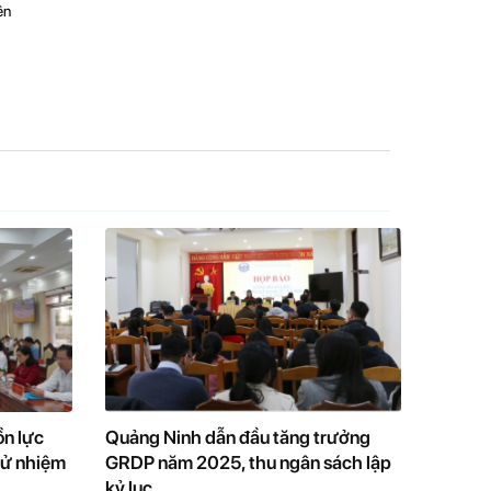
ên
ồn lực
Quảng Ninh dẫn đầu tăng trưởng
cử nhiệm
GRDP năm 2025, thu ngân sách lập
kỷ lục