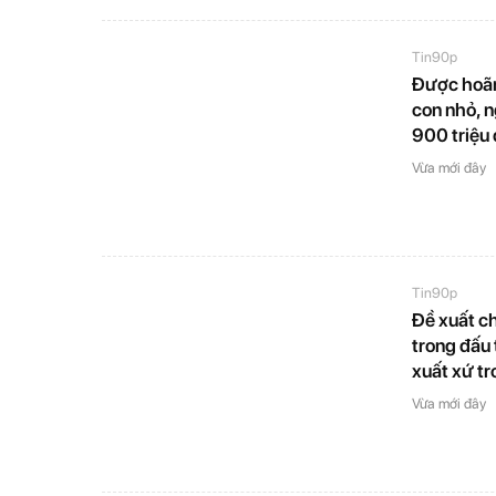
Tin90p
Được hoãn
con nhỏ, n
900 triệu
Vừa mới đây
Tin90p
Đề xuất ch
trong đấu
xuất xứ t
Vừa mới đây