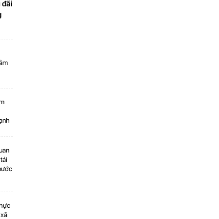
 đãi
g
iảm
ảm
mạnh
quan
tái
nước
thực
 xã