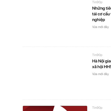
Tin90p
Những tiêu
tái cơ cấu
nghiệp
Vừa mới đây
Tin90p
Hà Nội gia
xã hội HH
Vừa mới đây
Tin90p