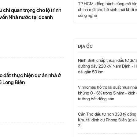
TP.HCM, đồng hành cùng mô hìn
 chí quan trọng cho lộ trình
chính mới cho hệ sinh thái khởi 
công nghệ
 vốn Nhà nước tại doanh
ĐỊA ỐC
Ninh Bình chấp thuận đầu tư dự 
đường dây 220 kV Nam Định - H
dài gần 50 km
o đất thực hiện dự án nhà ở
5 Long Biên
Vinhomes hỗ trợ lãi suất mua nhà
khủng 0 - 6% trong 5 năm - kích 
trường bất động sản
Cần Thơ đầu tư hơn 333 tỷ đồng
Khu tái định cư Phong Điền (giai
2)