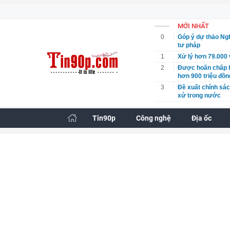
MỚI NHẤT
0
Góp ý dự thảo Ngh
tư pháp
1
Xử lý hơn 79.000 
2
Được hoãn chấp hà
hơn 900 triệu đồn
3
Đề xuất chính sác
xứ trong nước
4
Tài khoản chứng
Tin90p
Công nghệ
Địa ốc
5
Sau ba phiên giảm
6
Những tiêu chí qu
nghiệp
7
Hà Nội giao đất t
8
Thực hiện tạm hoã
chỉ đăng ký
9
Không mở rộng diệ
bạch cho sầu riên
10
Công ty Nhiệt điệ
bền vững
11
Thành ủy Hà Nội y
phòng hộ Sóc Sơ