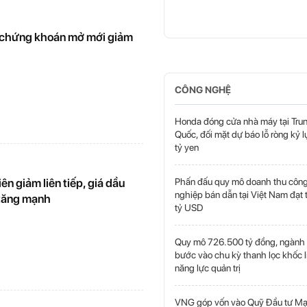
 chứng khoán mở mới giảm
CÔNG NGHỆ
Honda đóng cửa nhà máy tại Tru
Quốc, đối mặt dự báo lỗ ròng kỷ 
tỷ yen
Phấn đấu quy mô doanh thu côn
ên giảm liên tiếp, giá dầu
nghiệp bán dẫn tại Việt Nam đạt 
tăng mạnh
tỷ USD
Quy mô 726.500 tỷ đồng, ngành
bước vào chu kỳ thanh lọc khốc l
năng lực quản trị
VNG góp vốn vào Quỹ Đầu tư M