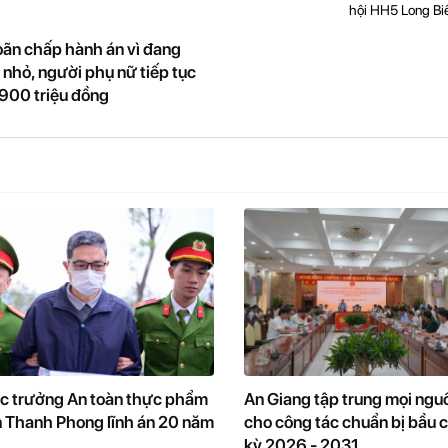
hội HH5 Long Bi
ãn chấp hành án vì đang
 nhỏ, người phụ nữ tiếp tục
 900 triệu đồng
c trưởng An toàn thực phẩm
An Giang tập trung mọi ngu
 Thanh Phong lĩnh án 20 năm
cho công tác chuẩn bị bầu 
kỳ 2026 - 2031