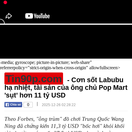
-media; gyroscope; picture-in-picture; web-share"
referrerpolicy="strict-origin-when-cross-origin" allowfullscreen>
Tin90p.com
- Cơn sốt Labubu
hạ nhiệt, tài sản của ông chủ Pop Mart
'sụt' hơn 11 tỷ USD
|
0
2025-12-26 02:28:22
Theo Forbes, "ông trùm" đồ chơi Trung Quốc Wang
Ning đã chứng kiến 11,3 tỷ USD "bốc hơi" khỏi khối