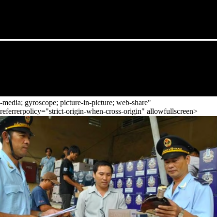
-media; gyroscope; picture-in-picture; web-share"
referrerpolicy="strict-origin-when-cross-origin" allowfullscreen>