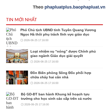
Theo
phapluatplus.baophapluat.vn
TIN MỚI NHẤT
Phó Chủ tịch UBND tỉnh Tuyên Quang Vương
Ngọc Hà thôi phụ trách lĩnh vực giáo dục
2026-06-25 17:16:00
Loạt nhiệm vụ “nóng” được Chính phủ
giao ngành Giáo dục giải quyết
2026-06-25 17:16:00
Đồn Biên phòng Sông Đốc phối hợp
chữa cháy hai căn nhà
2026-06-25 17:16:00
Bộ GD-ĐT ban hành Khung kế hoạch tựu
trường cho học sinh các cấp trên cả nước
2026-06-25 17:16:00