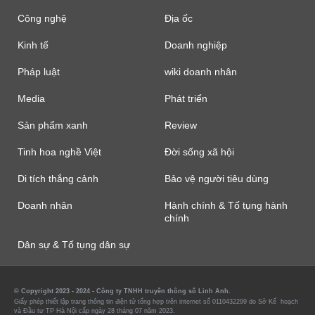
Công nghệ
Địa ốc
Kinh tế
Doanh nghiệp
Pháp luật
wiki doanh nhân
Media
Phát triển
Sản phẩm xanh
Review
Tinh hoa nghề Việt
Đời sống xã hội
Di tích thắng cảnh
Bảo vệ người tiêu dùng
Doanh nhân
Hành chính & Tố tụng hành
chính
Dân sự & Tố tụng dân sự
© Copyright 2023 - 2024 - Công ty TNHH truyền thông số Linh Anh.
Giấy phép thiết lập trang thông tin điện tử tổng hợp trên internet số 0110432299 do Sở Kế hoạch
và Đầu tư TP Hà Nội cấp ngày 28 tháng 07 năm 2023.