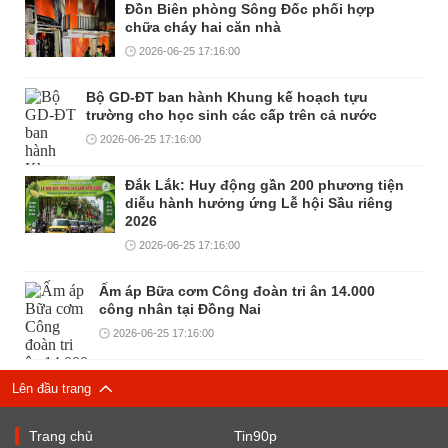
Đồn Biên phòng Sông Đốc phối hợp
chữa cháy hai căn nhà
2026-06-25 17:16:00
Bộ GD-ĐT ban hành Khung kế hoạch tựu
trường cho học sinh các cấp trên cả nước
2026-06-25 17:16:00
Đắk Lắk: Huy động gần 200 phương tiện
diễu hành hưởng ứng Lễ hội Sầu riêng
2026
2026-06-25 17:16:00
Ấm áp Bữa cơm Công đoàn tri ân 14.000
công nhân tại Đồng Nai
2026-06-25 17:16:00
Lên đầu trang
Trang chủ
Tin90p