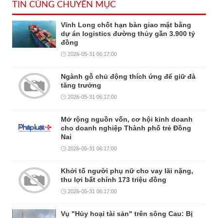
TIN CÙNG CHUYÊN MỤC
Vĩnh Long chốt hạn bàn giao mặt bằng
dự án logistics đường thủy gần 3.900 tỷ
đồng
2026-05-31 06:17:00
Ngành gỗ chủ động thích ứng để giữ đà
tăng trưởng
2026-05-31 06:17:00
Mở rộng nguồn vốn, cơ hội kinh doanh
cho doanh nghiệp Thành phố trẻ Đồng
Nai
2026-05-31 06:17:00
Khởi tố người phụ nữ cho vay lãi nặng,
thu lợi bất chính 173 triệu đồng
2026-05-31 06:17:00
Vụ "Hủy hoại tài sản" trên sông Cau: Bị