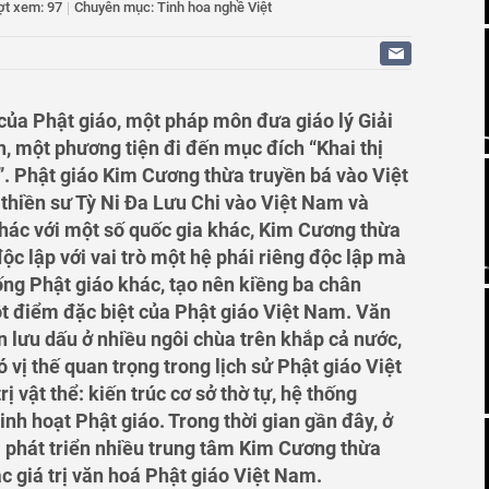
ợt xem: 97
|
Chuyên mục: Tinh hoa nghề Việt
 bù tiến độ các dự án đầu tư công trọng điểm
óng tư vấn quốc tế đối với thị trường bất động sản
rình Giao thông Đồng Nai bị phạt 185 triệu đồng do chậm
của Phật giáo, một pháp môn đưa giáo lý Giải
 triệt để cho các thành phố là đô thị đặc biệt
h, một phương tiện đi đến mục đích “Khai thị
”. Phật giáo Kim Cương thừa truyền bá vào Việt
 thiền sư Tỳ Ni Đa Lưu Chi vào Việt Nam và
Khác với một số quốc gia khác, Kim Cương thừa
ộc lập với vai trò một hệ phái riêng độc lập mà
ống Phật giáo khác, tạo nên kiềng ba chân
ột điểm đặc biệt của Phật giáo Việt Nam. Văn
 lưu dấu ở nhiều ngôi chùa trên khắp cả nước,
 vị thế quan trọng trong lịch sử Phật giáo Việt
ị vật thể: kiến trúc cơ sở thờ tự, hệ thống
sinh hoạt Phật giáo. Trong thời gian gần đây, ở
 phát triển nhiều trung tâm Kim Cương thừa
 giá trị văn hoá Phật giáo Việt Nam.