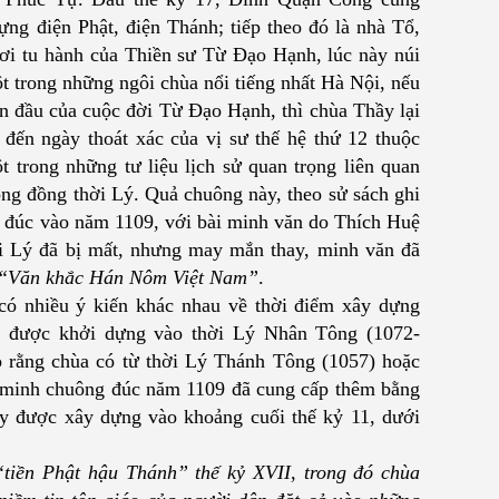
ựng điện Phật, điện Thánh; tiếp theo đó là nhà Tổ,
ơi tu hành của
Thiền sư
Từ Đạo Hạnh
, lúc này núi
ột trong những ngôi chùa nổi tiếng nhất Hà Nội, nếu
ạn đầu của cuộc đời
Từ Đạo Hạnh
, thì chùa Thầy lại
đến ngày thoát xác của vị sư thế hệ thứ 12 thuộc
 trong những tư liệu lịch sử quan trọng liên quan
ng đồng thời Lý. Quả chuông này, theo sử sách ghi
 đúc vào năm 1109, với bài minh văn do Thích Huệ
 Lý đã bị mất, nhưng may mắn thay, minh văn đã
“Văn khắc Hán Nôm Việt Nam”
.
 có nhiều ý kiến khác nhau về thời điểm xây dựng
a được khởi dựng vào thời Lý Nhân Tông (1072-
ho rằng chùa có từ thời Lý Thánh Tông (1057) hoặc
u minh chuông đúc năm 1109 đã cung cấp thêm bằng
y được xây dựng vào khoảng cuối thế kỷ 11, dưới
“tiền Phật hậu Thánh” thế kỷ XVII, trong đó chùa