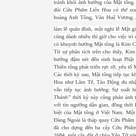
tránh khỏi ảnh hưởng của Mật tông.
đài Cửu Phẩm Liên Hoa có thể xoay
hoàng Anh Tông, Văn Huệ Vương… 
làm lễ quản đỉnh, một nghi lễ Mật g
cũng dành nhiều thì giờ cho việc trì
có khuynh hướng Mật tông là Kim Cư
Từ sự phân tích trên cho thấy, Ki
hưởng đậm nét đến sinh hoạt Phật 
Thiền tông phát triển rực rỡ, yếu tố 
Các thời kỳ sau, Mật tông tiếp tục 
Hoa như Lâm Tế, Tào Động du nhập
vẫn tiếp tục ảnh hưởng: Sự xuất 
Thánh”
thời kỳ này cũng phản ánh t
với tín ngưỡng dân gian, đồng thời
biệt của Mật tông ở Việt Nam. Một 
Đàng Ngoài là tháp quay Cửu Phẩm 
đã cho dựng đến ba cây Cửu Phẩ
1684, một cây đặt ở chùa Yên Tử nă