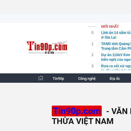
MỚI NHẤT
0
Lĩnh án 14 năm tù
ở Gia Lai
1
TAND tỉnh Quảng 
Trung tâm Cẩm P
2
Dự án 110kV Kim B
kiến nghị của ngư
3
Đưa ra xét xử ngư
tỷ đồng tiền bảo 
4
Sở Tư pháp Đồng 
Tin90p
Công nghệ
Địa ốc
5
Việt Nam duy trì v
6
Trình Quốc hội Dự
Nội
7
Bắc Ninh trao quy
USD
Tin90p.com
- VĂN
8
Giá xăng dầu đồng
THỪA VIỆT NAM
9
Cơ quan quản lý v
điện tử
10
Nông sản chế biế