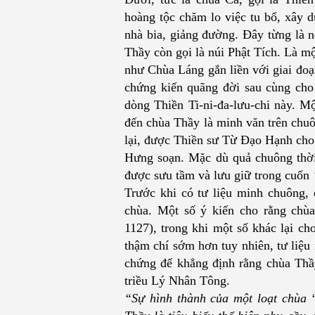
hoàng tộc chăm lo việc tu bổ, xây d
nhà bia, giảng đường. Đây từng là n
Thầy còn gọi là núi Phật Tích. Là m
như
Chùa Láng
gắn liền với giai đo
chứng kiến quãng đời sau cùng cho 
dòng Thiền
Ti-ni-đa-lưu-chi
này. Một
đến chùa Thầy là minh văn trên chuô
lại, được Thiền sư Từ Đạo Hạnh cho
Hưng soạn. Mặc dù quả chuông thời
được sưu tầm và lưu giữ trong cuốn
Trước khi có tư liệu minh chuông,
chùa. Một số ý kiến cho rằng chù
1127), trong khi một số khác lại c
thậm chí sớm hơn tuy nhiên, tư liệ
chứng để khẳng định rằng chùa Thầ
triều Lý Nhân Tông.
“Sự hình thành của một loạt chùa 