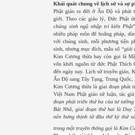
Khái quát chung về
lịch sử và sự 
Phật giáo ra đời ở Ấn Độ và phát 
giới.
Theo các giáo lý,
Đức Phật ứn
chúng sinh ngộ nhập tri kiến Phật
nhiều pháp môn để hoằng pháp, dùng
với chúng sinh, mỗi phương tiện p
sinh, nhưng mục đích, mẫu số
“giải 
Kim Cương thừa hay còn gọi là Mật
vốn khởi nguồn từ đức Phật Thích C
đến ngày nay. Lịch sử truyền giáo, 
Ấn Độ sang Tây Tạng, Trung Quốc,
Kim Cương thừa là giai đoạn phát tr
Việt Nam Phật giáo sử luận, tác gi
đoạn phát triển thứ ba của tư tưởng
Bát Nhã, giai đoạn thứ hai là Duy T
nên hưng thịnh từ đầu thế kỷ thứ s
trong một truyền thống gọi là Kim 