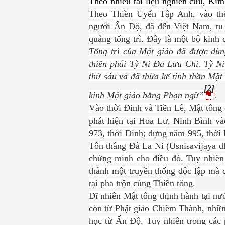
Theo nhiều tài liệu nghiên cứu, Ki
Theo Thiền
U
yển
T
ập
A
nh, vào th
người Ấn Độ, đã đến Việt Nam
, t
quảng tổng trì. Đây là một bộ kinh 
Tổng trì của Mật giáo đã được dùn
thiền phái Tỳ Ni Đa Lưu Chi. Tỳ N
thứ sáu và đã thừa kế tinh thần Mật
[2]
kinh Mật giáo bằng Phạn ngữ”
.
Vào thời Đinh và Tiền Lê, Mật tông 
phát hiện tại Hoa Lư, Ninh Bình 
973, thời Đinh; dựng năm 995, thời
Tôn thắng Đà La Ni (Usnisavijaya dh
chứng minh cho điều đó.
Tuy nhiên
thành một truyền thống độc lập mà 
tại pha trộn cùng Thiền tông.
Dĩ nhiên Mật tông thịnh hành tại n
còn từ Phật giáo Chiêm Thành, nhữn
học từ Ấn Độ. Tuy
nhiên trong các 