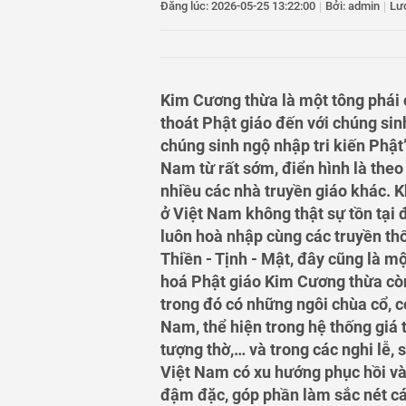
Đăng lúc: 2026-05-25 13:22:00
|
Bởi: admin
|
Lư
EU
11
Hải Phòng yêu cầu
12
Tác động từ làn s
13
Công ty CP Công t
công bố thông tin
Kim Cương thừa là một tông phái 
14
Đề xuất phân quyền
thoát Phật giáo đến với chúng sin
chúng sinh ngộ nhập tri kiến Phật
Nam từ rất sớm, điển hình là theo
nhiều các nhà truyền giáo khác. 
ở Việt Nam không thật sự tồn tại đ
luôn hoà nhập cùng các truyền th
Thiền - Tịnh - Mật, đây cũng là m
hoá Phật giáo Kim Cương thừa còn
trong đó có những ngôi chùa cổ, có
Nam, thể hiện trong hệ thống giá tr
tượng thờ,… và trong các nghi lễ, 
Việt Nam có xu hướng phục hồi và
đậm đặc, góp phần làm sắc nét các