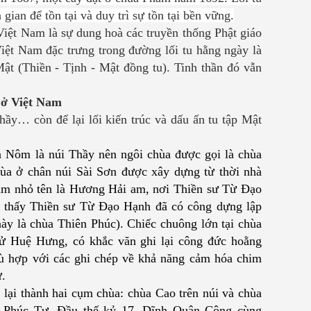
gian để tồn tại và duy trì sự tồn tại bền vững.
Việt Nam là sự dung hoà các truyền thống Phật giáo
Việt Nam đặc trưng trong đường lối tu hằng ngày là
ật (Thiền - Tịnh - Mật đồng tu). Tinh thần đó vẫn
 ở Việt Nam
ầy… còn để lại lối kiến trúc và dấu ấn tu tập Mật
n Nôm là núi Thầy nên ngôi chùa được gọi là chùa
ùa
ở chân núi Sài Sơn được xây dựng từ thời
nhà
am nhỏ tên là Hương Hải am, nơi Thiền sư Từ Đạo
ho thấy Thiền sư Từ Đạo Hạnh đã có công dựng lập
y là chùa Thiên Phúc). Chiếc chuông lớn tại chùa
ử Huệ Hưng, có khắc văn ghi lại công đức hoằng
ù hợp với các ghi chép về khả năng cảm hóa chim
ư.
ại thành hai cụm chùa: chùa Cao trên núi và chùa
ên Phúc Tự. Đầu thế kỷ 17, Dĩnh Quận Công cùng