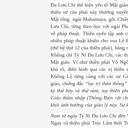
Đa Lưu Chi thể hiện yếu tố Mật giáo
thiền sư của phái này thường xuyê
Mật tông.
ngài Mahamaya, gốc Chiêm
Lưu Chi, từng theo học với ngài Phá
về pháp thuật. Thiền uyển tập anh c
nhiều pháp thuật khiến cho vua Lê 
(thế hệ thứ 12 của thiền phái), hàng
Không chỉ Tỳ Ni Đa Lưu Chi, các th
Mật giáo. Ví như t
hiền phái Vô Ngô
khá rõ, điển hình qua các vị thiề
Không Lộ từng cùng với các sư G
giáo, chứng đắc
“lục trí thần thông
kỷ thứ bảy và thứ tám; tuy thiền 
Giáo thâm nhập (Thông Biện rất ch
khỏi ảnh hưởng của giáo lý này. Sự 
Nam từ ngày Tỳ Ni Đa Lưu Chi đến V
Ngay
cả thiền phái Trúc Lâm thời Tr