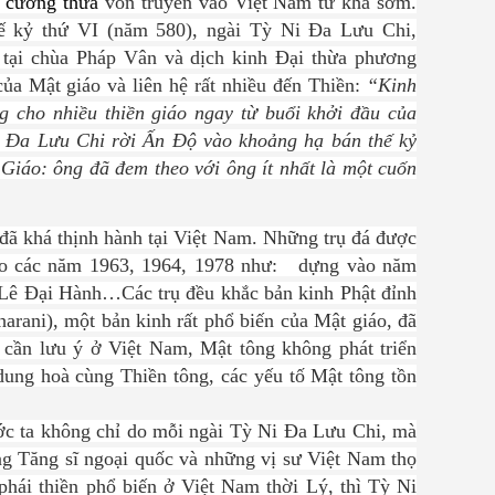
m cương thừa
vốn truyền vào Việt Nam từ khá sớm.
ế kỷ thứ VI
(năm 580)
, ngài Tỳ Ni Đa Lưu Chi,
u tại chùa Pháp Vân
và dịch kinh Đại thừa phương
của Mật giáo và liên hệ rất nhiều đến Thiền
:
“Kinh
g cho nhiều thiền giáo ngay từ buổi khởi đầu của
i Đa Lưu Chi rời Ấn Độ vào khoảng hạ bán thế kỷ
 Giáo: ông đã đem theo với ông ít nhất là một cuốn
đã khá thịnh hành tại Việt Nam. Những trụ đá được
vào các năm 1963, 1964, 1978 như: dựng vào năm
 Lê Đại Hành…Các trụ đều khắc bản kinh Phật đỉnh
arani), một bản kinh rất phổ biến của Mật giáo, đã
 cần lưu ý
ở Việt Nam
, Mật tông không phát triển
dung hoà cùng Thiền tông, các yếu tố Mật tông tồn
ước ta không chỉ do mỗi ngài Tỳ Ni Đa Lưu Chi, mà
g Tăng sĩ ngoại quốc và những vị sư Việt Nam thọ
phái thiền phổ biến ở Việt Nam thời Lý, thì Tỳ Ni