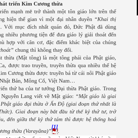
phát triển
Kim Cương thừa
triển mạnh mẽ trở thành một tôn giáo
lớn trên
thế
g hiện thế gian vì một đại nhân duyên
“Khai thị
”. Với mục đích nhất quán đó, Đức Phật đã dùng
 nhiều phương tiện để đưa giáo lý giải thoát đến
hù hợp với căn cơ, đặc điểm khác biệt của chúng
thoát”
chung thì không thay đổi.
 thừa (Mật tông) là một tông phái của Phật giáo,
a, được trao truyền, truyền thừa qua nhiều thế hệ
Kim Cương thừa được truyền bá từ cái nôi Phật giáo
 Nhật Bản, Mông Cổ, Việt Nam…
iển thứ ba của tư tưởng Đại thừa Phật giáo. Trong
ả Nguyễn Lang viết về Mật giáo:
“Mật giáo là giai
 Phật giáo đại thừa ở Ấn Độ (giai đoạn thứ nhất là
hức). Giai đoạn này bắt đầu từ thế kỷ thứ tư, trở
áu, đến giữa thế kỷ thứ tám thì được hệ thống hoá
[1]
Cương thừa (Varayãna)”
.