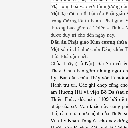
Mật tông hoà vào với tín ngưỡng dân 
Một đặc điểm nổi bật của Phật giáo 
trong đường lối tu hành.
Phật giáo 
thường bao gồm cả Thiền - Tịnh - M
được duy trì cho đến ngày nay.
Dấu ấn Phật giáo Kim cương thừa
Một số di chỉ như chùa Dâu, chùa Th
thừa
khá đậm nét.
Chùa
Thầy (Hà Nội):
Sài Sơn có tê
Thầy. Chùa bao gồm những ngôi
ch
Lý
. Ban đầu chùa Thầy vốn là một 
Hạnh trụ trì. Các ghi chép cũng c
am Hương Hải và viện Bồ Đà (sau nà
Thiên Phúc, đúc năm 1109 bởi đệ t
pháp của sư. Văn khắc này cũng ph
thú, cầu mưa chữa bệnh của Thiền s
Vua Lý Nhân Tông đã cho xây dựng l
Dưới, tức là chùa Cả, gọi là Thi