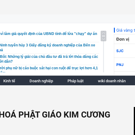
 vì làm giả quyết định của UBND tỉnh để lừa "chạy" dự án
Ninh tuyên hủy 3 Giấy đăng ký doanh nghiệp của Bến xe
hả
ôi: Những lý giải của chủ đầu tư đã trả lời thỏa đáng các
ời dân?
ời phụ nữ bị cáo buộc sát hại con ruột để trục lợi hơn 4,1
hiểm
Nai kiểm tra công tác chứng thực tại UBND xã Tà Lài
Kinh tế
Doanh nghiệp
Pháp luật
wiki doanh nhân
ị thế xuất nhập khẩu gạo hàng đầu thế giới
 án đầu tư xây dựng đường Vành đai 5 - Vùng Thủ đô Hà
ết định đầu tư cho 48 dự án trọng điểm, tổng vốn gần 7 tỷ
 HOÁ PHẬT GIÁO KIM CƯƠNG
 loạt giảm trong kỳ điều hành ngày 6/8
à chuyên gia bàn giải pháp quản trị rủi ro thuế thương mại
n mở đường cho rau quả Việt Nam chinh phục thị trường