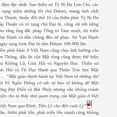
 đậm đặc nhất. Sau thiền sư Tỳ Ni Đa Lưu Chi, các
n tụng niệm những lời chú Đalani, mang tính chất
 Thành, thuộc đời thứ 10 của thiền phái Tỳ Ni Đa
p Thuận và trì tụng chú Đại bi, cũng rất nổi tiếng
ho rằng ông đắc pháp Tổng trì Tam muội, thi triển
Đại Hành và dân chúng đều nể phục.
Sư Vạn Hạnh
 ngày tụng kinh Đại bi tâm Đàlani 108.000 lần.
iền phái khác ở Việt Nam cũng chịu ảnh hưởng của
n Thông, dấu ấn của Mật tông cũng được thể hiện
n sư Không Lộ, Giác Hải và Nguyện Học. Thiền sư
iác Hải và Từ Đạo Hạnh qua Thiên Trúc học Mật
” …
“Mật giáo thịnh hành tại Việt Nam từ những thế
phái Vô Ngôn Thông cố sức tự bảo vệ không để Mật
ống Đại Điên và Bát Nhã) nhưng vẫn không tránh
kiện cho ta thấy tầm quan trọng của Mật giáo ở Việt
[3]
iệt Nam qua Đinh, Tiền Lê cho đến cuối Lý”
.
ần, thiền phái lớn, phát triển lớn mạnh cũng không