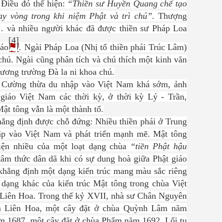
 Điều đó thể hiện:
“Thiền sư Huyền Quang chế tạo
 vòng trong khi niệm Phật và trì chú”.
Thượng
và nhiều người khác đã được thiền sư Pháp Loa
[4]
iáo
.
Ngài Pháp Loa (Nhị tổ thiền phái Trúc Lâm)
 chú. Ngài cũng phân tích và chú thích một kinh văn
ơng trường Đà la ni khoa chú.
m Cường thừa du nhập vào Việt Nam khá sớm, ảnh
giáo Việt Nam các thời kỳ, ở thời kỳ Lý - Trần,
Mật tông vẫn là một thành tố.
khẳng định được chỗ đứng: Nhiều thiền phái ở Trung
 vào Việt Nam và phát triển mạnh mẽ. Mật tông
hiện nhiều của một loạt dạng chùa
“tiền Phật hậu
âm thức dân dã khi có sự dung hoà giữa Phật giáo
 khẳng định một dạng kiến trúc mang màu sắc riêng
dạng khác của kiến trúc Mật tông trong chùa Việt
Liên Hoa. Trong thế kỷ XVII, nhà sư Chân Nguyên
m Liên Hoa, một cây đặt ở chùa Quỳnh Lâm năm
m 1687, một cây đặt ở chùa Phẩm năm 1692. Lối tu