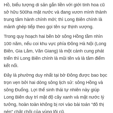
Hồ, biểu tượng di sản gắn liền với giới tinh hoa cũ
sở hữu 500ha mặt nước và đang vươn mình thành
trung tâm hành chính mới; thì Long Biên chính là
mảnh ghép tiếp theo gọi tên sự thịnh vượng.
Trong quy hoạch hai bên bờ sông Hồng tầm nhìn
100 năm, nếu coi khu vực phía Đông Hà Nội (Long
Biên, Gia Lâm, Văn Giang) là một cánh cung phát
triển thì Long Biên chính là mũi tên và là tâm điểm
kết nối.
Đây là phường duy nhất tại bờ Đông được bao bọc
trọn vẹn bởi hai dòng sông lịch sử: sông Hồng và
sông Đuống. Lợi thế sinh thái tự nhiên này giúp
Long Biên duy trì mật độ cây xanh và mặt nước lý
tưởng, hoàn toàn không bị rơi vào bài toán "đô thị
nén" chật chội của vùng lõi cũ.