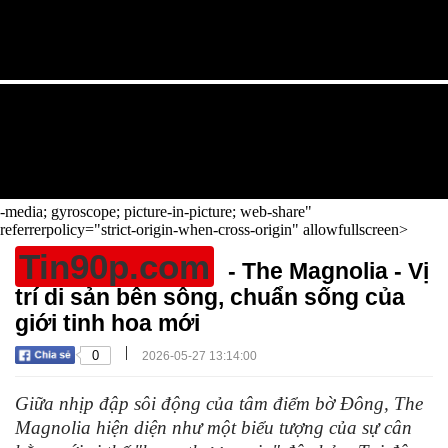
-media; gyroscope; picture-in-picture; web-share"
referrerpolicy="strict-origin-when-cross-origin" allowfullscreen>
Tin90p.com
- The Magnolia - Vị
trí di sản bên sông, chuẩn sống của
giới tinh hoa mới
|
0
2026-05-27 13:14:00
Giữa nhịp đập sôi động của tâm điểm bờ Đông, The
Magnolia hiện diện như một biểu tượng của sự cân