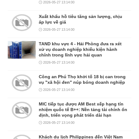
2026-05-27 13:14:00
Xuất khẩu hồ tiêu tăng sản lượng, chịu
áp lực về giá
2026-05-27 13:14:00
TAND khu vực 4 - Hải Phòng đưa ra xét
xử vụ doanh nghiệp khiếu kiện hành
chính trong lĩnh vực hải quan
2026-05-27 13:14:00
Công an Phú Thọ khởi tố 18 bị can trong
vụ "xã hội đen" núp bóng doanh nghiệp
2026-05-27 13:14:00
MIC tiếp tục được AM Best xếp hạng tín
nhiệm quốc tế B++: Nền tảng tài chính ổn
định, triển vọng phát triển dài hạn
2026-05-27 13:14:00
Khách du lịch Philippines đến Việt Nam