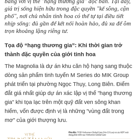
bằng với vị thế "hạng thương gia" độc bản. Tại đây,
giá trị sống hiện hữu trong đặc quyền "kế sông, cận
phố", nơi chủ nhân tinh hoa có thể tự tại điều tiết
nhịp sống: đủ gần để kết nối hoàn hảo, đủ xa để ôm
trọn khoảng lặng riêng tư.
Tọa độ “hạng thương gia”: Khi thời gian trở
thành đặc quyền của giới tinh hoa
The Magnolia là dự án khu căn hộ hạng sang thuộc
dòng sản phẩm tinh tuyển M Series do MIK Group
phát triển tại phường Ngọc Thụy, Long Biên. Điểm
đắt giá nhất giúp dự án xác lập vị thế "hạng thương
gia" khi tọa lạc trên một quỹ đất ven sông khan
hiếm, vốn được định vị là những "vùng đất trong
mơ" của giới thượng lưu.