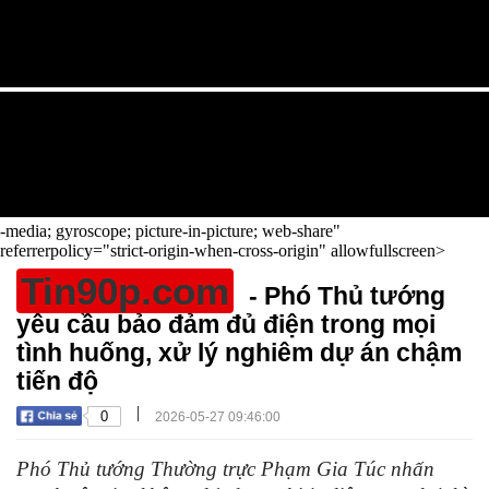
-media; gyroscope; picture-in-picture; web-share"
referrerpolicy="strict-origin-when-cross-origin" allowfullscreen>
Tin90p.com
- Phó Thủ tướng
yêu cầu bảo đảm đủ điện trong mọi
tình huống, xử lý nghiêm dự án chậm
tiến độ
|
0
2026-05-27 09:46:00
Phó Thủ tướng Thường trực Phạm Gia Túc nhấn