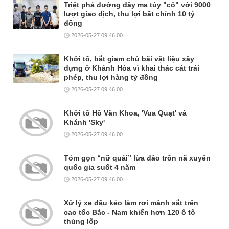
Triệt phá đường dây ma túy "cỏ" với 9000
lượt giao dịch, thu lợi bất chính 10 tỷ
đồng
2026-05-27 09:46:00
Khởi tố, bắt giam chủ bãi vật liệu xây
dựng ở Khánh Hòa vì khai thác cát trái
phép, thu lợi hàng tỷ đồng
2026-05-27 09:46:00
Khởi tố Hồ Văn Khoa, 'Vua Quạt' và
Khánh 'Sky'
2026-05-27 09:46:00
Tóm gọn “nữ quái” lừa đảo trốn nã xuyên
quốc gia suốt 4 năm
2026-05-27 09:46:00
Xử lý xe đầu kéo làm rơi mảnh sắt trên
cao tốc Bắc - Nam khiến hơn 120 ô tô
thủng lốp