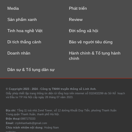
Media
Phát triển
Sản phẩm xanh
Review
Tinh hoa nghề Việt
Đời sống xã hội
Di tích thắng cảnh
Bảo vệ người tiêu dùng
Doanh nhân
Hành chính & Tố tụng hành
chính
Dân sự & Tố tụng dân sự
© Copyright 2023 - 2024 - Công ty TNHH truyền thông số Linh Anh.
Giấy phép thiết lập trang thông tin điện tử tổng hợp trên internet số 0110432299 do Sở Kế hoạch
và Đầu tư TP Hà Nội cấp ngày 28 tháng 07 năm 2023.
Địa chỉ:
Tầng 11 toà nhà Zend Tower, số 12 đường Khuất Duy Tiến, phường Thanh Xuân
Trung,quận Thanh Xuân, thanh phố Hà Nội.
Điện thoại:
0987175333
Email:
ctylinhanhads@gmail.com
Chịu trách nhiệm nội dung:
Hoàng Nam