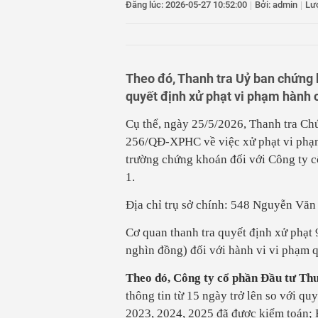
Đăng lúc: 2026-05-27 10:52:00
|
Bởi: admin
|
Lư
ý
11
Cà Mau lấy mẫu AD
những người đã h
12
Thanh Hóa xem xé
13
Bán điện thoại rồi
Theo đó, Thanh tra Uỷ ban chứng 
xử lý
quyết định xử phạt vi phạm hành 
14
Thứ trưởng Bộ Giá
thi lại tại Tuyên 
Cụ thể, ngày 25/5/2026, Thanh tra C
256/QĐ-XPHC về việc xử phạt vi phạm
trường chứng khoán đối với Công ty 
1.
Địa chỉ trụ sở chính: 548 Nguyễn Vă
Cơ quan thanh tra quyết định xử phạt
nghìn đồng) đối với hành vi vi phạm q
Theo đó, Công ty cổ phần Đầu tư Th
thông tin từ 15 ngày trở lên so với quy
2023, 2024, 2025 đã được kiểm toán;