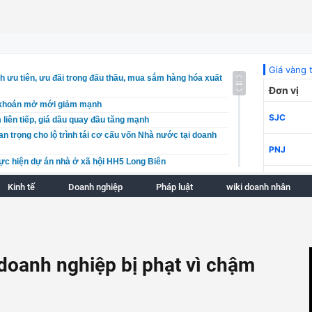
h ưu tiên, ưu đãi trong đấu thầu, mua sắm hàng hóa xuất
 khoán mở mới giảm mạnh
 liên tiếp, giá dầu quay đầu tăng mạnh
an trọng cho lộ trình tái cơ cấu vốn Nhà nước tại doanh
hực hiện dự án nhà ở xã hội HH5 Long Biên
n xuất cảnh với người nộp thuế không hoạt động tại địa
Kinh tế
Doanh nghiệp
Pháp luật
wiki doanh nhân
n tích bằng mọi giá, Đắk Lắk ưu tiên chất lượng và minh
g
n Duyên Hải đẩy mạnh an sinh xã hội gắn với phát triển
êu cầu xác minh thông tin villa, homstay ‘mọc\’ trong rừng
doanh nghiệp bị phạt vì chậm
n
o" nhiều hãng xe lớn, doanh nghiệp bị phát hiện hơn
i phạm
hổ biến về PCCC mà doanh nghiệp, hộ kinh doanh cần lưu