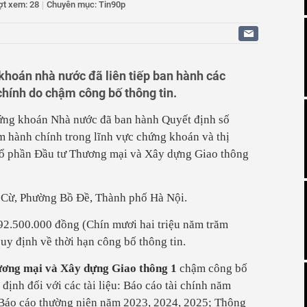
ợt xem: 28
|
Chuyên mục: Tin90p
N 622 phần mộ liệt sĩ: Từng bước "trả lại tên" cho
y sinh
t tổ chức Festival Diều Sầm Sơn năm 2026
 dựng chuyện bị cướp để xin tiền gia đình, cô gái 20 tuổi bị
khoán nhà nước đã liên tiếp ban hành các
chính do chậm công bố thông tin.
o dục và Đào tạo: Không cần thiết lắp camera trong đợt
Quang
hứng khoán Nhà nước đã ban hành Quyết định số
 hành chính trong lĩnh vực chứng khoán và thị
cổ phần Đầu tư Thương mại và Xây dựng Giao thông
n Cừ, Phường Bồ Đề, Thành phố Hà Nội.
 92.500.000 đồng (Chín mươi hai triệu năm trăm
uy định về thời hạn công bố thông tin.
ương mại và Xây dựng Giao thông 1
chậm công bố
 định đối với các tài liệu: Báo cáo tài chính năm
 Báo cáo thường niên năm 2023, 2024, 2025; Thông