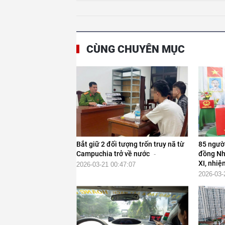
CÙNG CHUYÊN MỤC
Bắt giữ 2 đối tượng trốn truy nã từ
85 người
Campuchia trở về nước
đồng Nh
-
XI, nhiệ
2026-03-21 00:47:07
2026-03-