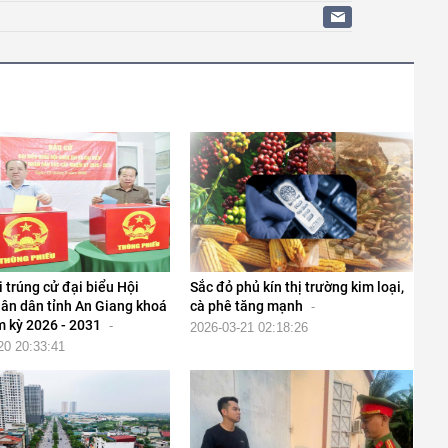
 trúng cử đại biểu Hội
Sắc đỏ phủ kín thị trường kim loại,
ân dân tỉnh An Giang khoá
cà phê tăng mạnh
-
m kỳ 2026 - 2031
-
2026-03-21 02:18:26
20 20:33:41