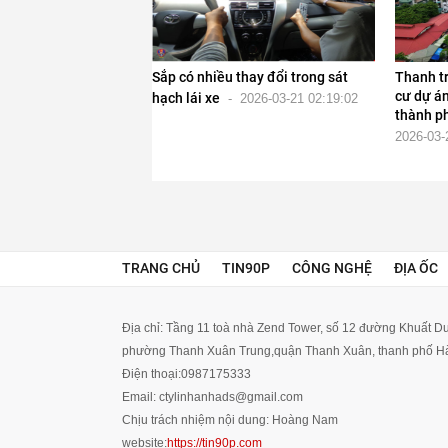
Sắp có nhiều thay đổi trong sát
Thanh tr
cư dự án
hạch lái xe
-
2026-03-21 02:19:02
thành p
2026-03-
TRANG CHỦ
TIN90P
CÔNG NGHỆ
ĐỊA ỐC
Địa chỉ:
Tầng 11 toà nhà Zend Tower, số 12 đường Khuất Du
phường Thanh Xuân Trung,quận Thanh Xuân, thanh phố Hà
Điện thoại:
0987175333
Email:
ctylinhanhads@gmail.com
Chịu trách nhiệm nội dung:
Hoàng Nam
website:
https://tin90p.com