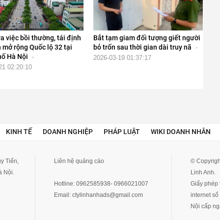
a việc bồi thường, tái định
Bắt tạm giam đối tượng giết người
 mở rộng Quốc lộ 32 tại
bỏ trốn sau thời gian dài truy nã
-
hố Hà Nội
-
2026-03-19 01:37:17
21 02:20:10
KINH TẾ
DOANH NGHIỆP
PHÁP LUẬT
WIKI DOANH NHÂN
y Tiến,
Liên hệ quảng cáo
© Copyrigh
 Nội.
Linh Anh.
Hotline:
0962585938- 0966021007
Giấy phép t
Email:
ctylinhanhads@gmail.com
internet s
Nội cấp ng