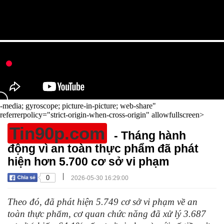
-media; gyroscope; picture-in-picture; web-share"
referrerpolicy="strict-origin-when-cross-origin" allowfullscreen>
Tin90p.com
- Tháng hành
động vì an toàn thực phẩm đã phát
hiện hơn 5.700 cơ sở vi phạm
|
0
2026-05-30 16:29:00
Theo đó, đã phát hiện 5.749 cơ sở vi phạm về an
toàn thực phẩm, cơ quan chức năng đã xử lý 3.687