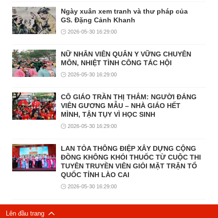
Ngày xuân xem tranh và thư pháp của
GS. Đặng Cảnh Khanh
2026-05-30 16:29:00
NỮ NHÂN VIÊN QUÂN Y VỮNG CHUYÊN
MÔN, NHIỆT TÌNH CÔNG TÁC HỘI
2026-05-30 16:29:00
CÔ GIÁO TRẦN THỊ THẮM: NGƯỜI ĐẢNG
VIÊN GƯƠNG MẪU – NHÀ GIÁO HẾT
MÌNH, TẬN TỤY VÌ HỌC SINH
2026-05-30 16:29:00
LAN TỎA THÔNG ĐIỆP XÂY DỰNG CỘNG
ĐỒNG KHÔNG KHÓI THUỐC TỪ CUỘC THI
TUYÊN TRUYỀN VIÊN GIỎI MẶT TRẬN TỔ
QUỐC TỈNH LÀO CAI
2026-05-30 16:29:00
Lên đầu trang