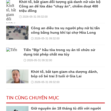
Khởi tố, bắt giam đối tượng giả danh nữ cán bộ
Công an để lừa đảo "chạy án", chiếm đoạt 400
triệu đồng
2026-05-31 09:32:00
Công an điều tra vụ người phụ nữ bị tấn
công bằng hung khí tại chợ Hòa Long
2026-05-31 09:32:00
Tiến "Bịp" hầu tòa trong vụ án tổ chức sử
dụng trái phép chất ma túy
2026-05-31 09:32:00
Khởi tố, bắt tạm giam cha dượng đánh,
bóp cổ bé trai 3 tuổi ở Gia Lai
2026-05-31 09:32:00
TIN CÙNG CHUYÊN MỤC
Giữ nguyên án 18 tháng tù đối với người