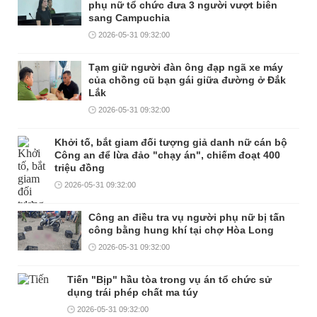
phụ nữ tổ chức đưa 3 người vượt biên
sang Campuchia
2026-05-31 09:32:00
Tạm giữ người đàn ông đạp ngã xe máy
của chồng cũ bạn gái giữa đường ở Đắk
Lắk
2026-05-31 09:32:00
Khởi tố, bắt giam đối tượng giả danh nữ cán bộ
Công an để lừa đảo "chạy án", chiếm đoạt 400
triệu đồng
2026-05-31 09:32:00
Công an điều tra vụ người phụ nữ bị tấn
công bằng hung khí tại chợ Hòa Long
2026-05-31 09:32:00
Tiến "Bịp" hầu tòa trong vụ án tổ chức sử
dụng trái phép chất ma túy
2026-05-31 09:32:00