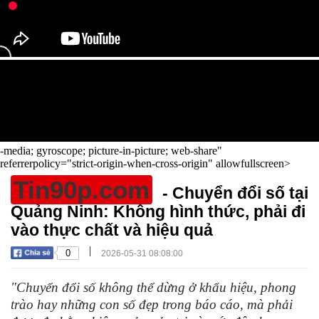
-media; gyroscope; picture-in-picture; web-share"
referrerpolicy="strict-origin-when-cross-origin" allowfullscreen>
Tin90p.com
- Chuyển đổi số tại
Quảng Ninh: Không hình thức, phải đi
vào thực chất và hiệu quả
|
0
2026-05-31 08:08:00
"Chuyển đổi số không thể dừng ở khẩu hiệu, phong
trào hay những con số đẹp trong báo cáo, mà phải