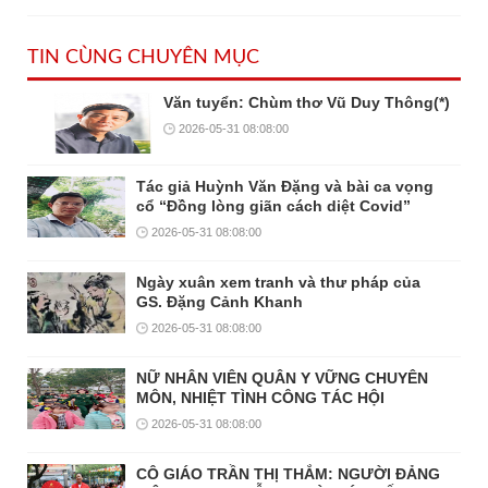
TIN CÙNG CHUYÊN MỤC
Văn tuyển: Chùm thơ Vũ Duy Thông(*)
2026-05-31 08:08:00
Tác giả Huỳnh Văn Đặng và bài ca vọng
cổ “Đồng lòng giãn cách diệt Covid”
2026-05-31 08:08:00
Ngày xuân xem tranh và thư pháp của
GS. Đặng Cảnh Khanh
2026-05-31 08:08:00
NỮ NHÂN VIÊN QUÂN Y VỮNG CHUYÊN
MÔN, NHIỆT TÌNH CÔNG TÁC HỘI
2026-05-31 08:08:00
CÔ GIÁO TRẦN THỊ THẮM: NGƯỜI ĐẢNG