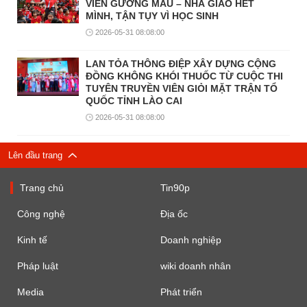
VIÊN GƯƠNG MẪU – NHÀ GIÁO HẾT
MÌNH, TẬN TỤY VÌ HỌC SINH
2026-05-31 08:08:00
LAN TỎA THÔNG ĐIỆP XÂY DỰNG CỘNG
ĐỒNG KHÔNG KHÓI THUỐC TỪ CUỘC THI
TUYÊN TRUYỀN VIÊN GIỎI MẶT TRẬN TỔ
QUỐC TỈNH LÀO CAI
2026-05-31 08:08:00
Lên đầu trang
Trang chủ
Tin90p
Công nghệ
Địa ốc
Kinh tế
Doanh nghiệp
Pháp luật
wiki doanh nhân
Media
Phát triển