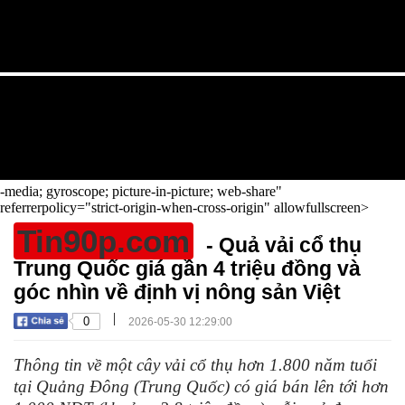
-media; gyroscope; picture-in-picture; web-share"
referrerpolicy="strict-origin-when-cross-origin" allowfullscreen>
Tin90p.com
- Quả vải cổ thụ
Trung Quốc giá gần 4 triệu đồng và
góc nhìn về định vị nông sản Việt
|
0
2026-05-30 12:29:00
Thông tin về một cây vải cổ thụ hơn 1.800 năm tuổi
tại Quảng Đông (Trung Quốc) có giá bán lên tới hơn