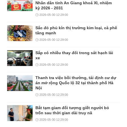
Nhân dân tỉnh An Giang khoá XI, nhiệm
kỳ 2026 - 2031
2026-05-30 12:29:00
Sắc đỏ phủ kín thị trường kim loại, cà phê
tăng mạnh
2026-05-30 12:29:00
Sắp có nhiều thay đổi trong sát hạch lái
xe
2026-05-30 12:29:00
Thanh tra việc bồi thường, tái định cư dự
án mở rộng Quốc lộ 32 tại thành phố Hà
Nội
2026-05-30 12:29:00
Bắt tạm giam đối tượng giết người bỏ
trốn sau thời gian dài truy nã
2026-05-30 12:29:00