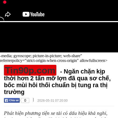
-media; gyroscope; picture-in-picture; web-share"
referrerpolicy="strict-origin-when-cross-origin" allowfullscreen>
Tin90p.com
- Ngăn chặn kịp
thời hơn 2 tấn mỡ lợn đã qua sơ chế,
bốc mùi hôi thối chuẩn bị tung ra thị
trường
|
0
2026-05-31 07:20:00
Phát hiện phương tiện xe tải có dấu hiệu khả nghi,