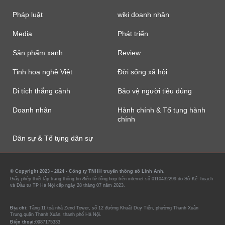
Pháp luật
wiki doanh nhân
Media
Phát triển
Sản phẩm xanh
Review
Tinh hoa nghề Việt
Đời sống xã hội
Di tích thắng cảnh
Bảo vệ người tiêu dùng
Doanh nhân
Hành chính & Tố tụng hành
chính
Dân sự & Tố tụng dân sự
© Copyright 2023 - 2024 - Công ty TNHH truyền thông số Linh Anh.
Giấy phép thiết lập trang thông tin điện tử tổng hợp trên internet số 0110432299 do Sở Kế hoạch
và Đầu tư TP Hà Nội cấp ngày 28 tháng 07 năm 2023.
Địa chỉ:
Tầng 11 toà nhà Zend Tower, số 12 đường Khuất Duy Tiến, phường Thanh Xuân
Trung,quận Thanh Xuân, thanh phố Hà Nội.
Điện thoại:
0987175333