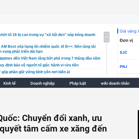
hởi tố 18 bị can trong vụ "xã hội đen" núp bóng doanh
 AM Best xếp hạng tín nhiệm quốc tế B++: Nền tảng tài
ển vọng phát triển dài hạn
lippines đến Việt Nam tăng bứt phá trong 7 tháng đầu năm
uy định bảo vệ người tố giác hành vi rửa tiền
góp phần giữ vững bình yên nơi biên ải
 tù nhóm đối tượng làm, tàng trữ tiền giả ở Cà Mau
Kinh tế
Doanh nghiệp
Pháp luật
wiki doanh nhân
 tới thành trung tâm dược liệu lớn của cả nước
 trái phiếu doanh nghiệp đã phát hành với tổng giá trị
hạt 200 triệu đồng vì quảng cáo là "lựa chọn số 1 của
Quốc: Chuyển đổi xanh, ưu
 10 cả nước về giải ngân vốn đầu tư công 7 tháng đầu
, quyết tâm cấm xe xăng đến
ện 5 nhiệm vụ trọng tâm để hiện thực hóa Quy hoạch
Ninh