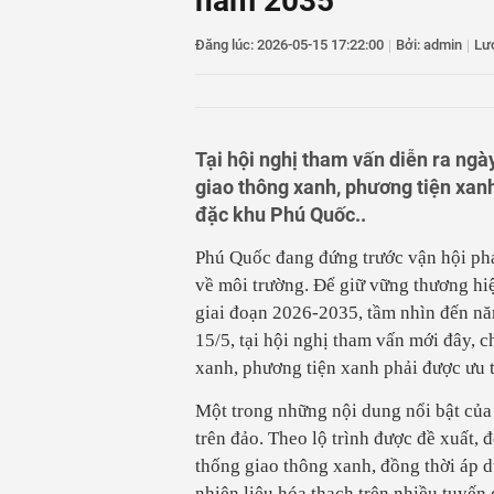
năm 2035
11
Việt Nam vươn lê
12
Đề xuất đưa kinh
Đăng lúc: 2026-05-15 17:22:00
điều kiện
|
Bởi: admin
|
Lư
13
Phê duyệt Điều ch
đến năm 2050
14
Khẩn trương hoàn 
dầu và năng lượng
Tại hội nghị tham vấn diễn ra ngà
giao thông xanh, phương tiện xanh
đặc khu Phú Quốc..
Phú Quốc đang đứng trước vận hội phá
về môi trường. Để giữ vững thương hi
giai đoạn 2026-2035, tầm nhìn đến n
15/5, tại hội nghị tham vấn mới đây,
xanh, phương tiện xanh phải được ưu t
Một trong những nội dung nổi bật của 
trên đảo. Theo lộ trình được đề xuất,
thống giao thông xanh, đồng thời áp d
nhiên liệu hóa thạch trên nhiều tuyến