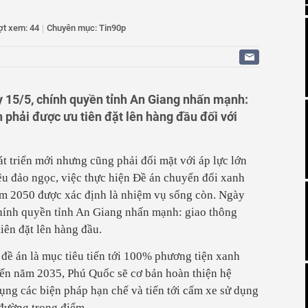
n trở thành thị trường hàng không lớn thứ 2 Đông Nam Á
 doanh kim cương vào ngành, nghề đầu tư kinh doanh có
ợt xem: 44
|
Chuyên mục: Tin90p
ỉnh Quy hoạch chung Khu kinh tế Vũng Áng, tỉnh Hà Tĩnh
thiện đề xuất chính sách phát triển Trung tâm lọc hóa
 quốc gia tại Khu kinh tế Dung Quất
y 15/5, chính quyền tỉnh An Giang nhấn mạnh:
 phải được ưu tiên đặt lên hàng đầu đối với
t triển mới nhưng cũng phải đối mặt với áp lực lớn
ệu đảo ngọc, việc thực hiện Đề án chuyển đổi xanh
ăm 2050 được xác định là nhiệm vụ sống còn. Ngày
 chính quyền tỉnh An Giang nhấn mạnh: giao thông
iên đặt lên hàng đầu.
đề án là mục tiêu tiến tới 100% phương tiện xanh
 đến năm 2035, Phú Quốc sẽ cơ bản hoàn thiện hệ
ụng các biện pháp hạn chế và tiến tới cấm xe sử dụng
 đường trọng điểm.