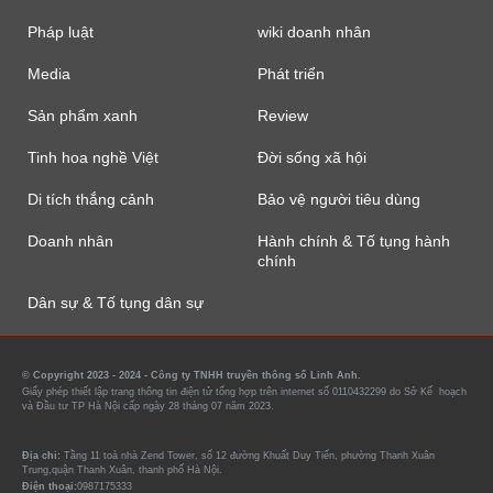
Pháp luật
wiki doanh nhân
Media
Phát triển
Sản phẩm xanh
Review
Tinh hoa nghề Việt
Đời sống xã hội
Di tích thắng cảnh
Bảo vệ người tiêu dùng
Doanh nhân
Hành chính & Tố tụng hành
chính
Dân sự & Tố tụng dân sự
© Copyright 2023 - 2024 - Công ty TNHH truyền thông số Linh Anh.
Giấy phép thiết lập trang thông tin điện tử tổng hợp trên internet số 0110432299 do Sở Kế hoạch
và Đầu tư TP Hà Nội cấp ngày 28 tháng 07 năm 2023.
Địa chỉ:
Tầng 11 toà nhà Zend Tower, số 12 đường Khuất Duy Tiến, phường Thanh Xuân
Trung,quận Thanh Xuân, thanh phố Hà Nội.
Điện thoại:
0987175333