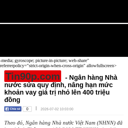
-media; gyroscope; picture-in-picture; web-share"
referrerpolicy="strict-origin-when-cross-origin" allowfullscreen>
Tin90p.com
- Ngân hàng Nhà
nước sửa quy định, nâng hạn mức
khoản vay giá trị nhỏ lên 400 triệu
đồng
|
0
2026-07-02 10:03:00
Theo đó, Ngân hàng Nhà nước Việt Nam (NHNN) đã