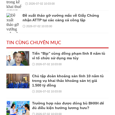
2026-07-02 10:03:00
Đề xuất tháo gỡ vướng mắc về Giấy Chứng
nhận ATTP tại các cảng cá công lập
2026-07-02 10:03:00
TIN CÙNG CHUYÊN MỤC
Tiến “Bịp” cùng đồng phạm lĩnh 8 năm tù
vì tổ chức sử dụng ma túy
2026-07-02 10:03:00
Chủ tập đoàn khoáng sản lĩnh 10 năm tù
trong vụ khai thác khoáng sản trị giá
1.500 tỷ đồng
2026-07-02 10:03:00
Trường hợp nào được đóng bù BHXH để
đủ điều kiện hưởng lương hưu?
2026-07-02 10:03:00