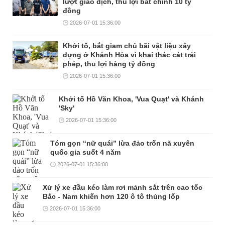
lượt giao dịch, thu lợi bất chính 10 tỷ
đồng
2026-07-01 15:36:00
Khởi tố, bắt giam chủ bãi vật liệu xây
dựng ở Khánh Hòa vì khai thác cát trái
phép, thu lợi hàng tỷ đồng
2026-07-01 15:36:00
Khởi tố Hồ Văn Khoa, 'Vua Quạt' và Khánh
'Sky'
2026-07-01 15:36:00
Tóm gọn “nữ quái” lừa đảo trốn nã xuyên
quốc gia suốt 4 năm
2026-07-01 15:36:00
Xử lý xe đầu kéo làm rơi mảnh sắt trên cao tốc
Bắc - Nam khiến hơn 120 ô tô thủng lốp
2026-07-01 15:36:00