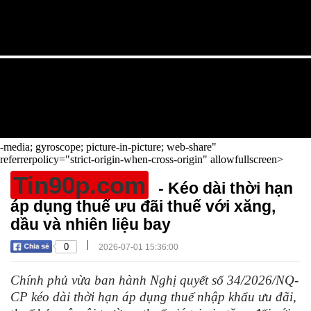
-media; gyroscope; picture-in-picture; web-share"
referrerpolicy="strict-origin-when-cross-origin" allowfullscreen>
Tin90p.com
- Kéo dài thời hạn
áp dụng thuế ưu đãi thuế với xăng,
dầu và nhiên liệu bay
|
0
2026-07-01 15:36:00
Chính phủ vừa ban hành Nghị quyết số 34/2026/NQ-
CP kéo dài thời hạn áp dụng thuế nhập khẩu ưu đãi,