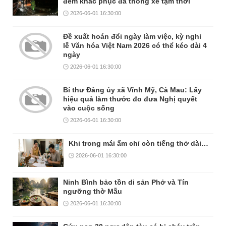
đêm khắc phục đã thông xe tạm thời
2026-06-01 16:30:00
Đề xuất hoán đổi ngày làm việc, kỳ nghỉ
lễ Văn hóa Việt Nam 2026 có thể kéo dài 4
ngày
2026-06-01 16:30:00
Bí thư Đảng ủy xã Vĩnh Mỹ, Cà Mau: Lấy
hiệu quả làm thước đo đưa Nghị quyết
vào cuộc sống
2026-06-01 16:30:00
Khi trong mái ấm chỉ còn tiếng thở dài…
2026-06-01 16:30:00
Ninh Bình bảo tồn di sản Phở và Tín
ngưỡng thờ Mẫu
2026-06-01 16:30:00