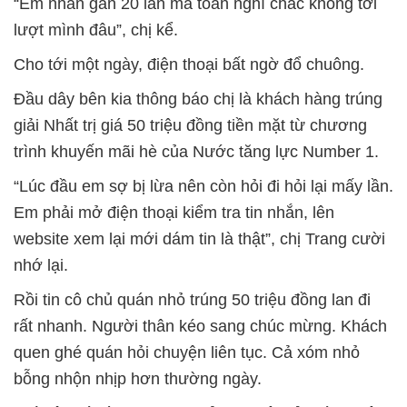
“Em nhắn gần 20 lần mà toàn nghĩ chắc không tới
lượt mình đâu”, chị kể.
Cho tới một ngày, điện thoại bất ngờ đổ chuông.
Đầu dây bên kia thông báo chị là khách hàng trúng
giải Nhất trị giá 50 triệu đồng tiền mặt từ chương
trình khuyến mãi hè của Nước tăng lực Number 1.
“Lúc đầu em sợ bị lừa nên còn hỏi đi hỏi lại mấy lần.
Em phải mở điện thoại kiểm tra tin nhắn, lên
website xem lại mới dám tin là thật”, chị Trang cười
nhớ lại.
Rồi tin cô chủ quán nhỏ trúng 50 triệu đồng lan đi
rất nhanh. Người thân kéo sang chúc mừng. Khách
quen ghé quán hỏi chuyện liên tục. Cả xóm nhỏ
bỗng nhộn nhịp hơn thường ngày.