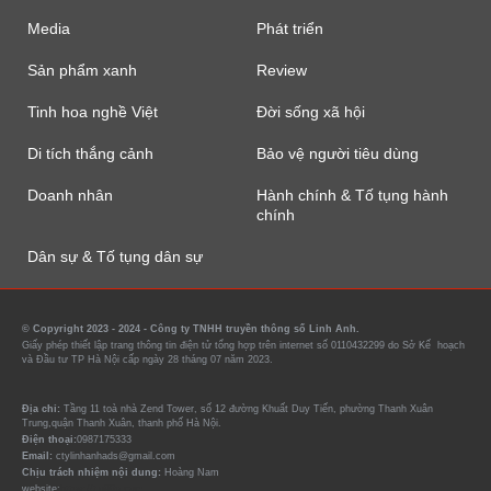
Media
Phát triển
Sản phẩm xanh
Review
Tinh hoa nghề Việt
Đời sống xã hội
Di tích thắng cảnh
Bảo vệ người tiêu dùng
Doanh nhân
Hành chính & Tố tụng hành
chính
Dân sự & Tố tụng dân sự
© Copyright 2023 - 2024 - Công ty TNHH truyền thông số Linh Anh.
Giấy phép thiết lập trang thông tin điện tử tổng hợp trên internet số 0110432299 do Sở Kế hoạch
và Đầu tư TP Hà Nội cấp ngày 28 tháng 07 năm 2023.
Địa chỉ:
Tầng 11 toà nhà Zend Tower, số 12 đường Khuất Duy Tiến, phường Thanh Xuân
Trung,quận Thanh Xuân, thanh phố Hà Nội.
Điện thoại:
0987175333
Email:
ctylinhanhads@gmail.com
Chịu trách nhiệm nội dung:
Hoàng Nam
website:
https://tin90p.com