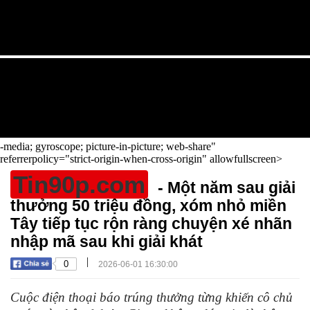
-media; gyroscope; picture-in-picture; web-share"
referrerpolicy="strict-origin-when-cross-origin" allowfullscreen>
Tin90p.com
- Một năm sau giải
thưởng 50 triệu đồng, xóm nhỏ miền
Tây tiếp tục rộn ràng chuyện xé nhãn
nhập mã sau khi giải khát
|
0
2026-06-01 16:30:00
Cuộc điện thoại báo trúng thưởng từng khiến cô chủ