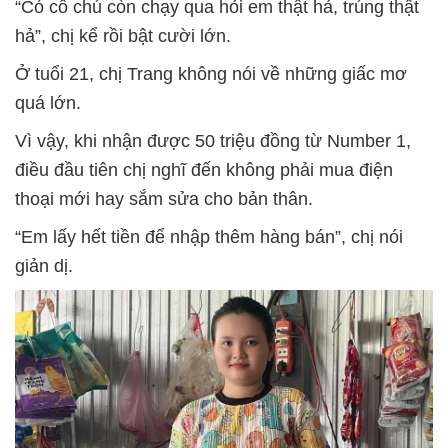
“Có cô chú còn chạy qua hỏi em thật hả, trúng thật
hả”, chị kể rồi bật cười lớn.
Ở tuổi 21, chị Trang không nói về những giấc mơ
quá lớn.
Vì vậy, khi nhận được 50 triệu đồng từ Number 1,
điều đầu tiên chị nghĩ đến không phải mua điện
thoại mới hay sắm sửa cho bản thân.
“Em lấy hết tiền để nhập thêm hàng bán”, chị nói
giản dị.