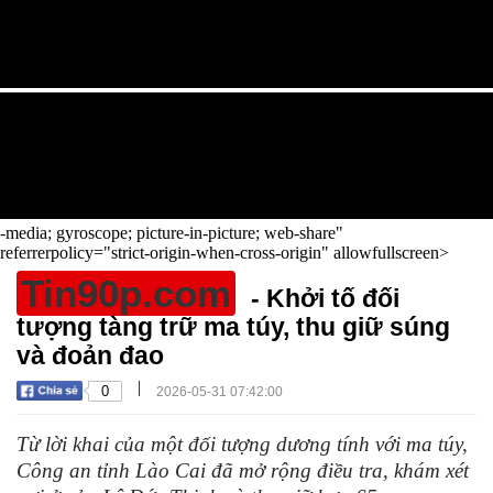
-media; gyroscope; picture-in-picture; web-share"
referrerpolicy="strict-origin-when-cross-origin" allowfullscreen>
Tin90p.com
- Khởi tố đối
tượng tàng trữ ma túy, thu giữ súng
và đoản đao
|
0
2026-05-31 07:42:00
Từ lời khai của một đối tượng dương tính với ma túy,
Công an tỉnh Lào Cai đã mở rộng điều tra, khám xét