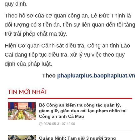
quy định.
Theo hồ sơ của cơ quan công an, Lê Đức Thịnh là
đối tượng có 3 tiền án, tiền sự liên quan đến tội tàng
trữ trái phép chất ma túy.
Hiện Cơ quan Cảnh sát điều tra, Công an tỉnh Lào
Cai đang tiếp tục điều tra, xử lý vụ việc theo quy
định của pháp luật.
Theo
phapluatplus.baophapluat.vn
TIN MỚI NHẤT
Bộ Công an kiểm tra công tác quản lý,
giam giữ, giáo dục cải tạo phạm nhân tại
Công an tỉnh Cà Mau
2026-05-31 07:42:00
Quảng Ninh: Tạm giữ 3 người trong