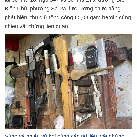
Biên Phủ, phường Sa Pa, lực lượng chức năng
phát hiện, thu giữ tổng cộng 65,03 gam heroin cùng
nhiều vật chứng liên quan.
Súng và nhiều vũ khí cùng các tài liệu, vật chứng