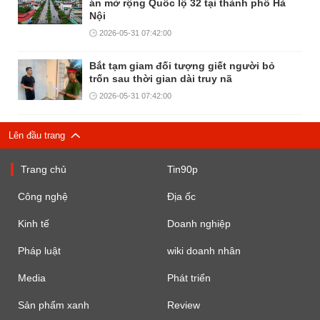
án mở rộng Quốc lộ 32 tại thành phố Hà
Nội
2026-05-31 07:42:00
Bắt tạm giam đối tượng giết người bỏ
trốn sau thời gian dài truy nã
2026-05-31 07:42:00
Lên đầu trang
Trang chủ
Tin90p
Công nghệ
Địa ốc
Kinh tế
Doanh nghiệp
Pháp luật
wiki doanh nhân
Media
Phát triển
Sản phẩm xanh
Review