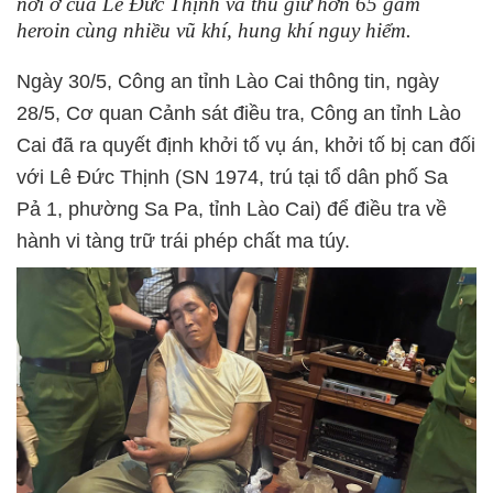
nơi ở của Lê Đức Thịnh và thu giữ hơn 65 gam
heroin cùng nhiều vũ khí, hung khí nguy hiểm.
Ngày 30/5, Công an tỉnh Lào Cai thông tin, ngày
28/5, Cơ quan Cảnh sát điều tra, Công an tỉnh Lào
Cai đã ra quyết định khởi tố vụ án, khởi tố bị can đối
với Lê Đức Thịnh (SN 1974, trú tại tổ dân phố Sa
Pả 1, phường Sa Pa, tỉnh Lào Cai) để điều tra về
hành vi tàng trữ trái phép chất ma túy.