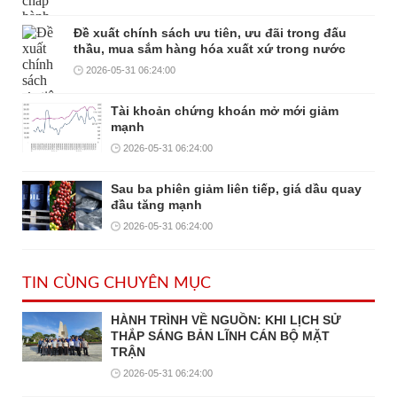
Đề xuất chính sách ưu tiên, ưu đãi trong đấu
thầu, mua sắm hàng hóa xuất xứ trong nước
2026-05-31 06:24:00
Tài khoản chứng khoán mở mới giảm
mạnh
2026-05-31 06:24:00
Sau ba phiên giảm liên tiếp, giá dầu quay
đầu tăng mạnh
2026-05-31 06:24:00
TIN CÙNG CHUYÊN MỤC
HÀNH TRÌNH VỀ NGUỒN: KHI LỊCH SỬ
THẮP SÁNG BẢN LĨNH CÁN BỘ MẶT
TRẬN
2026-05-31 06:24:00