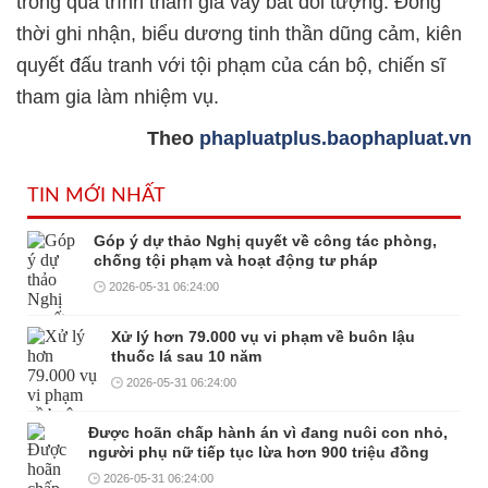
trong quá trình tham gia vây bắt đối tượng. Đồng
thời ghi nhận, biểu dương tinh thần dũng cảm, kiên
quyết đấu tranh với tội phạm của cán bộ, chiến sĩ
tham gia làm nhiệm vụ.
Theo
phapluatplus.baophapluat.vn
TIN MỚI NHẤT
Góp ý dự thảo Nghị quyết về công tác phòng,
chống tội phạm và hoạt động tư pháp
2026-05-31 06:24:00
Xử lý hơn 79.000 vụ vi phạm về buôn lậu
thuốc lá sau 10 năm
2026-05-31 06:24:00
Được hoãn chấp hành án vì đang nuôi con nhỏ,
người phụ nữ tiếp tục lừa hơn 900 triệu đồng
2026-05-31 06:24:00