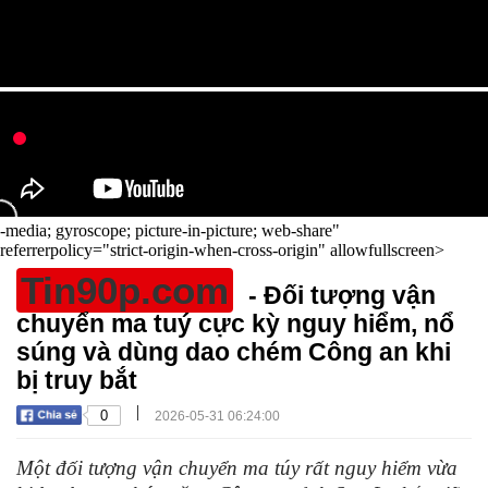
-media; gyroscope; picture-in-picture; web-share"
referrerpolicy="strict-origin-when-cross-origin" allowfullscreen>
Tin90p.com
- Đối tượng vận
chuyển ma tuý cực kỳ nguy hiểm, nổ
súng và dùng dao chém Công an khi
bị truy bắt
|
0
2026-05-31 06:24:00
Một đối tượng vận chuyển ma túy rất nguy hiểm vừa