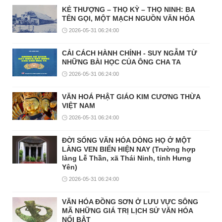
KẺ THƯỢNG – THỌ KỲ – THỌ NINH: BA
TÊN GỌI, MỘT MẠCH NGUỒN VĂN HÓA
2026-05-31 06:24:00
CẢI CÁCH HÀNH CHÍNH - SUY NGẪM TỪ
NHỮNG BÀI HỌC CỦA ÔNG CHA TA
2026-05-31 06:24:00
VĂN HOÁ PHẬT GIÁO KIM CƯƠNG THỪA
VIỆT NAM
2026-05-31 06:24:00
ĐỜI SỐNG VĂN HÓA DÒNG HỌ Ở MỘT
LÀNG VEN BIỂN HIỆN NAY (Trường hợp
làng Lễ Thần, xã Thái Ninh, tỉnh Hưng
Yên)
2026-05-31 06:24:00
VĂN HÓA ĐỒNG SƠN Ở LƯU VỰC SÔNG
MÃ NHỮNG GIÁ TRỊ LỊCH SỬ VĂN HÓA
NỔI BẬT