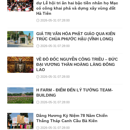
dự Lễ hội tri ân hai bậc tiền nhân họ Mạc
có công khai phá và dựng xây vùng đất
Hà Tiên
2026-05-31 07:28:00
GIÁ TRỊ VĂN HÓA PHẬT GIÁO QUA KIẾN
TRÚC CHÙA PHƯỚC HẬU (VĨNH LONG)
2026-05-31 07:28:00
VỀ ĐÔ ĐỐC NGUYỄN CÔNG TRIỀU – ĐỨC
ĐẠI VƯƠNG THẦN HOÀNG LÀNG ĐÔNG
LAO
2026-05-31 07:28:00
H FARM - ĐIỂM ĐẾN LÝ TƯỞNG TEAM-
BUILDING
2026-05-31 07:28:00
Dâng Hương Kỷ Niệm 78 Năm Chiến
Thắng Tháp Canh Cầu Bà Kiên
2026-05-31 07:28:00