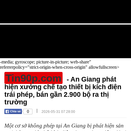
-media; gyroscope; picture-in-picture; web-share"
referrerpolicy="strict-origin-when-cross-origin" allowfullscreen>
Tin90p.com
- An Giang phát
hiện xưởng chế tạo thiết bị kích điện
trái phép, bán gần 2.900 bộ ra thị
trường
|
0
2026-05-31 07:28:00
Một cơ sở không phép tại An Giang bị phát hiện sản