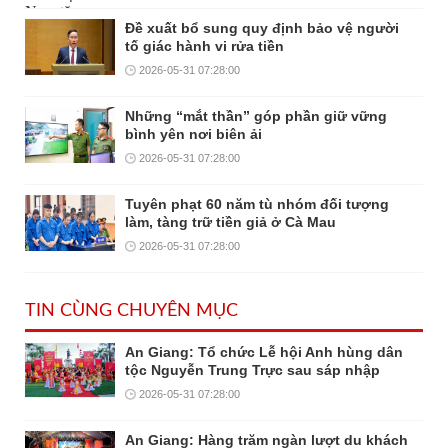
Đề xuất bổ sung quy định bảo vệ người
tố giác hành vi rửa tiền
2026-05-31 07:28:00
Những “mắt thần” góp phần giữ vững
bình yên nơi biên ải
2026-05-31 07:28:00
Tuyên phạt 60 năm tù nhóm đối tượng
làm, tàng trữ tiền giả ở Cà Mau
2026-05-31 07:28:00
TIN CÙNG CHUYÊN MỤC
An Giang: Tổ chức Lễ hội Anh hùng dân
tộc Nguyễn Trung Trực sau sáp nhập
2026-05-31 07:28:00
An Giang: Hàng trăm ngàn lượt du khách