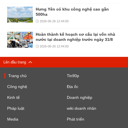
Hưng Yên có khu công nghệ cao gần
500ha
2026-06-26 12:44:00
Hoàn thành kế hoạch cơ cấu lại vốn nhà
nước tại doanh nghiệp trước ngày 31/8
2026-06-26 12:44:00
Lên đầu trang
Trang chủ
Tin90p
Công nghệ
Địa ốc
Kinh tế
Doanh nghiệp
Pháp luật
wiki doanh nhân
Media
Phát triển