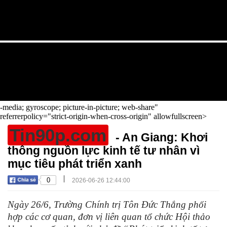
-media; gyroscope; picture-in-picture; web-share"
referrerpolicy="strict-origin-when-cross-origin" allowfullscreen>
Tin90p.com
- An Giang: Khơi
thông nguồn lực kinh tế tư nhân vì
mục tiêu phát triển xanh
|
0
2026-06-26 12:44:00
Ngày 26/6, Trường Chính trị Tôn Đức Thắng phối
hợp các cơ quan, đơn vị liên quan tổ chức Hội thảo