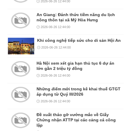
2026-06-26 12:44:00
An Giang: Đánh thức tiềm năng du lịch
nông thôn tại xã Mỹ Hòa Hưng
2026-06-26 12:44:00
Khi công nghệ tiếp sức cho di sản Hội An
2026-06-26 12:44:00
Hà Nội xem xét gia hạn thủ tục 6 dự án
lớn gần 2 triệu tỷ đồng
2026-06-26 12:44:00
Những điểm mới trong kê khai thuế GTGT
áp dụng từ Quý III/2026
2026-06-26 12:44:00
Đề xuất tháo gỡ vướng mắc về Giấy
Chứng nhận ATTP tại các cảng cá công
lập