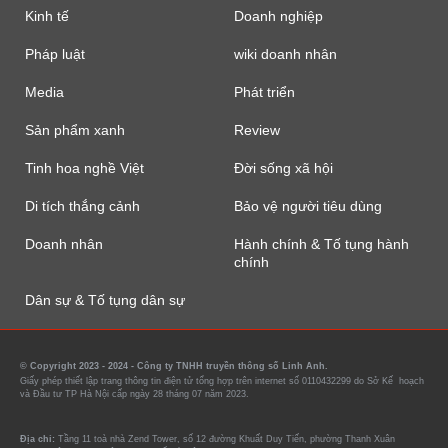
Kinh tế
Doanh nghiệp
Pháp luật
wiki doanh nhân
Media
Phát triển
Sản phẩm xanh
Review
Tinh hoa nghề Việt
Đời sống xã hội
Di tích thắng cảnh
Bảo vệ người tiêu dùng
Doanh nhân
Hành chính & Tố tụng hành
chính
Dân sự & Tố tụng dân sự
© Copyright 2023 - 2024 - Công ty TNHH truyền thông số Linh Anh.
Giấy phép thiết lập trang thông tin điện tử tổng hợp trên internet số 0110432299 do Sở Kế hoạch
và Đầu tư TP Hà Nội cấp ngày 28 tháng 07 năm 2023.
Địa chỉ:
Tầng 11 toà nhà Zend Tower, số 12 đường Khuất Duy Tiến, phường Thanh Xuân