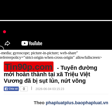
-media; gyroscope; picture-in-picture; web-share"
referrerpolicy="strict-origin-when-cross-origin" allowfullscreen>
Tin90p.com
- Tuyến đường
mới hoàn thành tại xã Triệu Việt
Vương đã bị sụt lún, nứt võng
|
0
2026-06-04 03:15:23
Theo
phapluatplus.baophapluat.vn