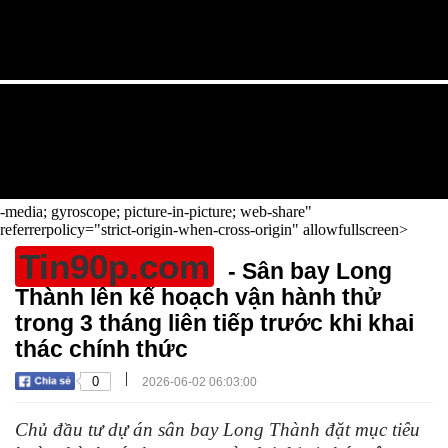
-media; gyroscope; picture-in-picture; web-share"
referrerpolicy="strict-origin-when-cross-origin" allowfullscreen>
Tin90p.com
- Sân bay Long
Thành lên kế hoạch vận hành thử
trong 3 tháng liên tiếp trước khi khai
thác chính thức
|
0
2026-06-02 06:03:00
Chủ đầu tư dự án sân bay Long Thành đặt mục tiêu