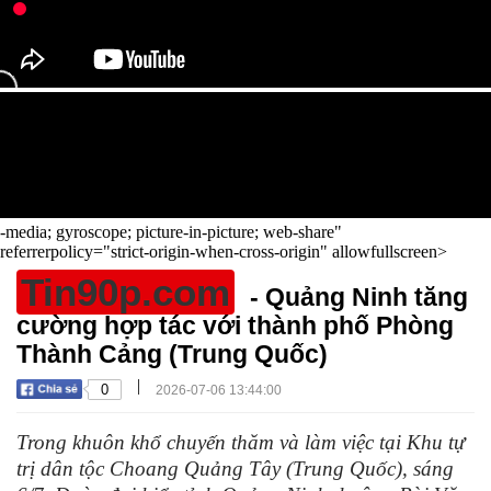
-media; gyroscope; picture-in-picture; web-share"
referrerpolicy="strict-origin-when-cross-origin" allowfullscreen>
Tin90p.com
- Quảng Ninh tăng
cường hợp tác với thành phố Phòng
Thành Cảng (Trung Quốc)
|
0
2026-07-06 13:44:00
Trong khuôn khổ chuyến thăm và làm việc tại Khu tự
trị dân tộc Choang Quảng Tây (Trung Quốc), sáng