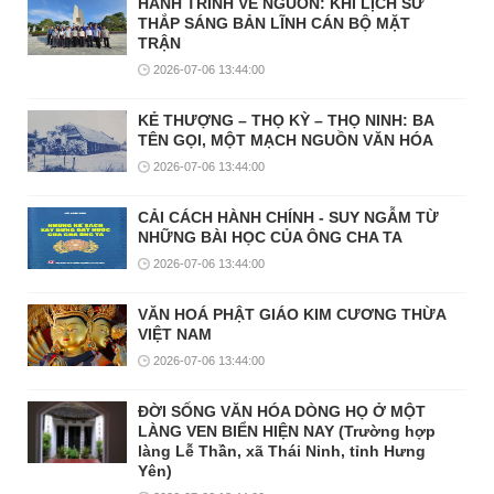
HÀNH TRÌNH VỀ NGUỒN: KHI LỊCH SỬ
THẮP SÁNG BẢN LĨNH CÁN BỘ MẶT
TRẬN
2026-07-06 13:44:00
KẺ THƯỢNG – THỌ KỲ – THỌ NINH: BA
TÊN GỌI, MỘT MẠCH NGUỒN VĂN HÓA
2026-07-06 13:44:00
CẢI CÁCH HÀNH CHÍNH - SUY NGẪM TỪ
NHỮNG BÀI HỌC CỦA ÔNG CHA TA
2026-07-06 13:44:00
VĂN HOÁ PHẬT GIÁO KIM CƯƠNG THỪA
VIỆT NAM
2026-07-06 13:44:00
ĐỜI SỐNG VĂN HÓA DÒNG HỌ Ở MỘT
LÀNG VEN BIỂN HIỆN NAY (Trường hợp
làng Lễ Thần, xã Thái Ninh, tỉnh Hưng
Yên)