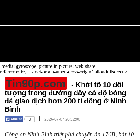
-media; gyroscope; picture-in-picture; web-share"
referrerpolicy="strict-origin-when-cross-origin" allowfullscreen>
Tin90p.com
- Khởi tố 10 đối
tượng trong đường dây cá độ bóng
đá giao dịch hơn 200 tỉ đồng ở Ninh
Bình
|
0
2026-07-07 20:12:00
Công an Ninh Bình triệt phá chuyên án 176B, bắt 10