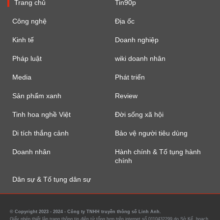
Trang chủ
Tin90p
Công nghệ
Địa ốc
Kinh tế
Doanh nghiệp
Pháp luật
wiki doanh nhân
Media
Phát triển
Sản phẩm xanh
Review
Tinh hoa nghề Việt
Đời sống xã hội
Di tích thắng cảnh
Bảo vệ người tiêu dùng
Doanh nhân
Hành chính & Tố tụng hành
chính
Dân sự & Tố tụng dân sự
© Copyright 2023 - 2024 - Công ty TNHH truyền thông số Linh Anh.
Giấy phép thiết lập trang thông tin điện tử tổng hợp trên internet số 0110432299 do Sở Kế hoạch