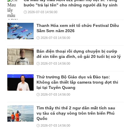
bước "trả lại tên" cho những người đã hy sinh
2026-07-03 14:56:00
Thanh Hóa xem xét tổ chức Festival Diều
Sầm Sơn năm 2026
2026-07-03 14:56:00
Bán điện thoại rồi dựng chuyện bị cướp
để xin tiền gia đình, cô gái 20 tuổi bị xử lý
2026-07-03 14:56:00
Thứ trưởng Bộ Giáo dục và Đào tạo:
Không cần thiết lắp camera trong đợt thi
lại tại Tuyên Quang
2026-07-03 14:56:00
Tìm thấy thi thể 2 ngư dân mất tích sau
vụ tàu cá chạy vòng tròn trên biển Phú
Quốc
2026-07-03 14:56:00