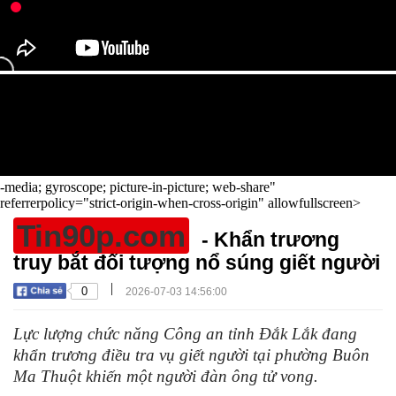
-media; gyroscope; picture-in-picture; web-share"
referrerpolicy="strict-origin-when-cross-origin" allowfullscreen>
Tin90p.com
- Khẩn trương
truy bắt đối tượng nổ súng giết người
|
0
2026-07-03 14:56:00
Lực lượng chức năng Công an tỉnh Đắk Lắk đang
khẩn trương điều tra vụ giết người tại phường Buôn
Ma Thuột khiến một người đàn ông tử vong.