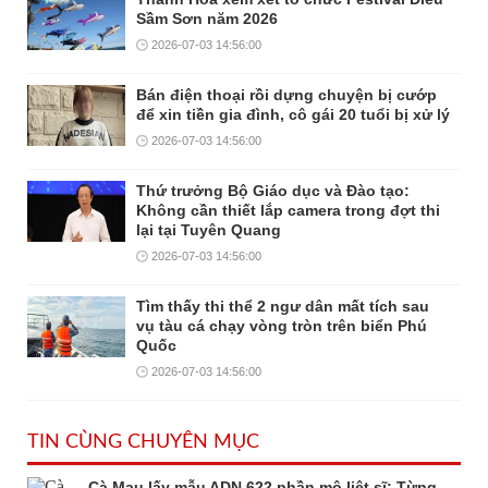
Sầm Sơn năm 2026
2026-07-03 14:56:00
Bán điện thoại rồi dựng chuyện bị cướp
để xin tiền gia đình, cô gái 20 tuổi bị xử lý
2026-07-03 14:56:00
Thứ trưởng Bộ Giáo dục và Đào tạo:
Không cần thiết lắp camera trong đợt thi
lại tại Tuyên Quang
2026-07-03 14:56:00
Tìm thấy thi thể 2 ngư dân mất tích sau
vụ tàu cá chạy vòng tròn trên biển Phú
Quốc
2026-07-03 14:56:00
TIN CÙNG CHUYÊN MỤC
Cà Mau lấy mẫu ADN 622 phần mộ liệt sĩ: Từng