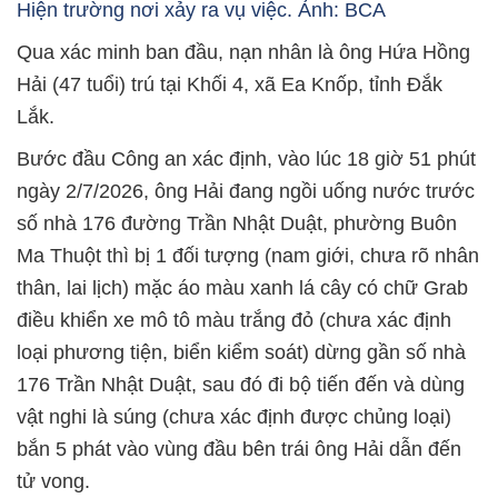
Hiện trường nơi xảy ra vụ việc. Ảnh: BCA
Qua xác minh ban đầu, nạn nhân là ông Hứa Hồng
Hải (47 tuổi) trú tại Khối 4, xã Ea Knốp, tỉnh Đắk
Lắk.
Bước đầu Công an xác định, vào lúc 18 giờ 51 phút
ngày 2/7/2026, ông Hải đang ngồi uống nước trước
số nhà 176 đường Trần Nhật Duật, phường Buôn
Ma Thuột thì bị 1 đối tượng (nam giới, chưa rõ nhân
thân, lai lịch) mặc áo màu xanh lá cây có chữ Grab
điều khiển xe mô tô màu trắng đỏ (chưa xác định
loại phương tiện, biển kiểm soát) dừng gần số nhà
176 Trần Nhật Duật, sau đó đi bộ tiến đến và dùng
vật nghi là súng (chưa xác định được chủng loại)
bắn 5 phát vào vùng đầu bên trái ông Hải dẫn đến
tử vong.