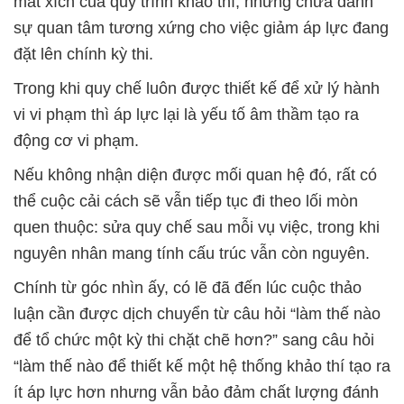
mắt xích của quy trình khảo thí, nhưng chưa dành
sự quan tâm tương xứng cho việc giảm áp lực đang
đặt lên chính kỳ thi.
Trong khi quy chế luôn được thiết kế để xử lý hành
vi vi phạm thì áp lực lại là yếu tố âm thầm tạo ra
động cơ vi phạm.
Nếu không nhận diện được mối quan hệ đó, rất có
thể cuộc cải cách sẽ vẫn tiếp tục đi theo lối mòn
quen thuộc: sửa quy chế sau mỗi vụ việc, trong khi
nguyên nhân mang tính cấu trúc vẫn còn nguyên.
Chính từ góc nhìn ấy, có lẽ đã đến lúc cuộc thảo
luận cần được dịch chuyển từ câu hỏi “làm thế nào
để tổ chức một kỳ thi chặt chẽ hơn?” sang câu hỏi
“làm thế nào để thiết kế một hệ thống khảo thí tạo ra
ít áp lực hơn nhưng vẫn bảo đảm chất lượng đánh