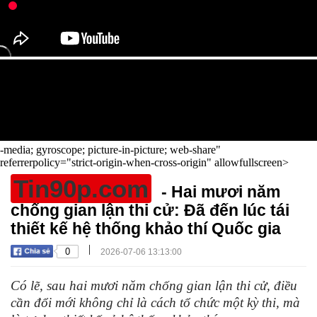
-media; gyroscope; picture-in-picture; web-share"
referrerpolicy="strict-origin-when-cross-origin" allowfullscreen>
Tin90p.com
- Hai mươi năm
chống gian lận thi cử: Đã đến lúc tái
thiết kế hệ thống khảo thí Quốc gia
|
0
2026-07-06 13:13:00
Có lẽ, sau hai mươi năm chống gian lận thi cử, điều
cần đổi mới không chỉ là cách tổ chức một kỳ thi, mà