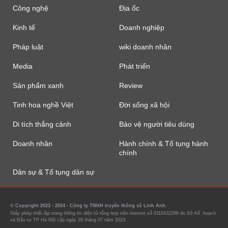
Công nghệ
Địa ốc
Kinh tế
Doanh nghiệp
Pháp luật
wiki doanh nhân
Media
Phát triển
Sản phẩm xanh
Review
Tinh hoa nghề Việt
Đời sống xã hội
Di tích thắng cảnh
Bảo vệ người tiêu dùng
Doanh nhân
Hành chính & Tố tụng hành
chính
Dân sự & Tố tụng dân sự
© Copyright 2023 - 2024 - Công ty TNHH truyền thông số Linh Anh.
Giấy phép thiết lập trang thông tin điện tử tổng hợp trên internet số 0110432299 do Sở Kế hoạch
và Đầu tư TP Hà Nội cấp ngày 28 tháng 07 năm 2023.