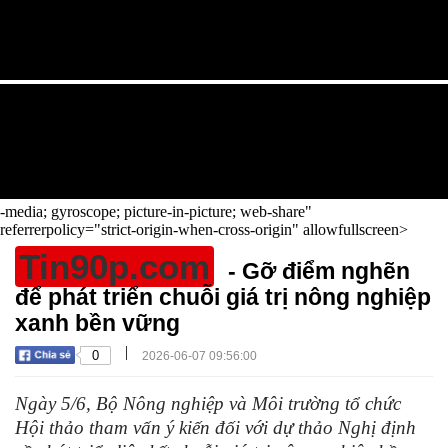
-media; gyroscope; picture-in-picture; web-share"
referrerpolicy="strict-origin-when-cross-origin" allowfullscreen>
Tin90p.com
- Gỡ điểm nghẽn
để phát triển chuỗi giá trị nông nghiệp
xanh bền vững
|
0
2026-06-07 09:56:00
Ngày 5/6, Bộ Nông nghiệp và Môi trường tổ chức
Hội thảo tham vấn ý kiến đối với dự thảo Nghị định