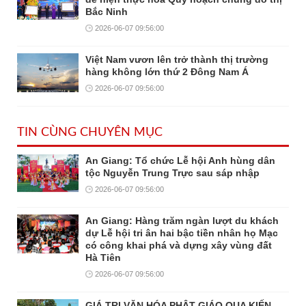
Bắc Ninh
2026-06-07 09:56:00
Việt Nam vươn lên trở thành thị trường
hàng không lớn thứ 2 Đông Nam Á
2026-06-07 09:56:00
TIN CÙNG CHUYÊN MỤC
An Giang: Tổ chức Lễ hội Anh hùng dân
tộc Nguyễn Trung Trực sau sáp nhập
2026-06-07 09:56:00
An Giang: Hàng trăm ngàn lượt du khách
dự Lễ hội tri ân hai bậc tiền nhân họ Mạc
có công khai phá và dựng xây vùng đất
Hà Tiên
2026-06-07 09:56:00
GIÁ TRỊ VĂN HÓA PHẬT GIÁO QUA KIẾN