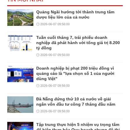
TIN MỚI NHẤT
Quảng Ngãi hướng tới thành trung tâm
dược liệu lớn của cả nước
2026-06-07 09:56:00
Tuần cuối tháng 7, trái phiếu doanh
nghiệp đã phát hành với tổng giá trị 8.200
tỷ đồng
2026-06-07 09:56:00
Doanh nghiệp bị phạt 200 triệu đồng vì
quảng cáo là "lựa chọn số 1 của người
dùng Việt"
2026-06-07 09:56:00
Đà Nẵng đứng thứ 10 cả nước về giải
ngân vốn đầu tư công 7 tháng đầu năm
2026-06-07 09:56:00
Tập trung thực hiện 5 nhiệm vụ trọng tâm
để hiện thực hóa Quy hoạch chung đô thị