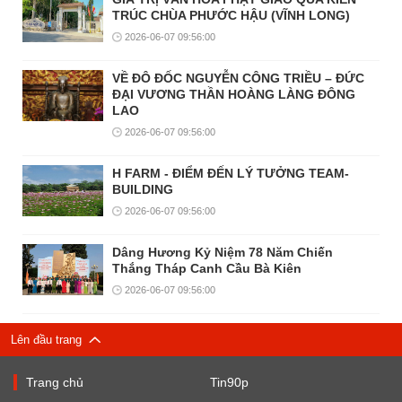
TRÚC CHÙA PHƯỚC HẬU (VĨNH LONG)
2026-06-07 09:56:00
VỀ ĐÔ ĐỐC NGUYỄN CÔNG TRIỀU – ĐỨC
ĐẠI VƯƠNG THẦN HOÀNG LÀNG ĐÔNG
LAO
2026-06-07 09:56:00
H FARM - ĐIỂM ĐẾN LÝ TƯỞNG TEAM-
BUILDING
2026-06-07 09:56:00
Dâng Hương Kỷ Niệm 78 Năm Chiến
Thắng Tháp Canh Cầu Bà Kiên
2026-06-07 09:56:00
Lên đầu trang
Trang chủ
Tin90p