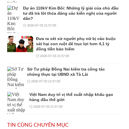
Dự án 110kV Kim Bôi: Những lý giải của chủ đầu
tư đã trả lời thỏa đáng các kiến nghị của người
dân?
2026-07-03 21:57:00
Đưa ra xét xử người phụ nữ bị cáo buộc
sát hại con ruột để trục lợi hơn 4,1 tỷ
đồng tiền bảo hiểm
2026-07-03 21:57:00
Sở Tư pháp Đồng Nai kiểm tra công tác
chứng thực tại UBND xã Tà Lài
2026-07-03 21:57:00
Việt Nam duy trì vị thế xuất nhập khẩu gạo
hàng đầu thế giới
2026-07-03 21:57:00
TIN CÙNG CHUYÊN MỤC