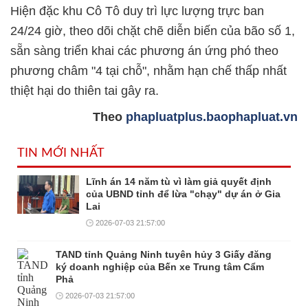
Hiện đặc khu Cô Tô duy trì lực lượng trực ban
24/24 giờ, theo dõi chặt chẽ diễn biến của bão số 1,
sẵn sàng triển khai các phương án ứng phó theo
phương châm "4 tại chỗ", nhằm hạn chế thấp nhất
thiệt hại do thiên tai gây ra.
Theo
phapluatplus.baophapluat.vn
TIN MỚI NHẤT
Lĩnh án 14 năm tù vì làm giả quyết định
của UBND tỉnh để lừa "chạy" dự án ở Gia
Lai
2026-07-03 21:57:00
TAND tỉnh Quảng Ninh tuyên hủy 3 Giấy đăng
ký doanh nghiệp của Bến xe Trung tâm Cẩm
Phả
2026-07-03 21:57:00