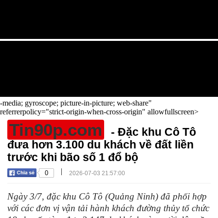
-media; gyroscope; picture-in-picture; web-share"
referrerpolicy="strict-origin-when-cross-origin" allowfullscreen>
Tin90p.com
- Đặc khu Cô Tô
đưa hơn 3.100 du khách về đất liền
trước khi bão số 1 đổ bộ
|
0
2026-07-03 21:57:00
Ngày 3/7, đặc khu Cô Tô (Quảng Ninh) đã phối hợp
với các đơn vị vận tải hành khách đường thủy tổ chức