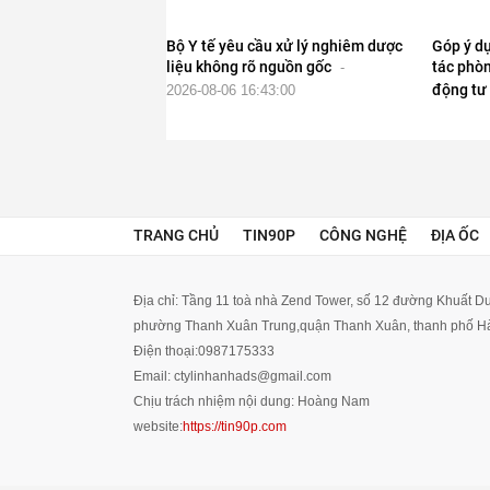
Bộ Y tế yêu cầu xử lý nghiêm dược
Góp ý dự
liệu không rõ nguồn gốc
tác phòn
-
động tư
2026-08-06 16:43:00
TRANG CHỦ
TIN90P
CÔNG NGHỆ
ĐỊA ỐC
Địa chỉ:
Tầng 11 toà nhà Zend Tower, số 12 đường Khuất Du
phường Thanh Xuân Trung,quận Thanh Xuân, thanh phố Hà
Điện thoại:
0987175333
Email:
ctylinhanhads@gmail.com
Chịu trách nhiệm nội dung:
Hoàng Nam
website:
https://tin90p.com