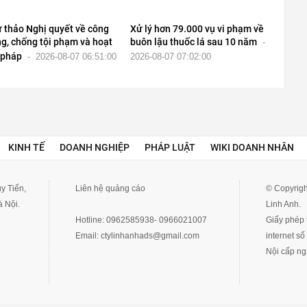
 thảo Nghị quyết về công
Xử lý hơn 79.000 vụ vi phạm về
g, chống tội phạm và hoạt
buôn lậu thuốc lá sau 10 năm
-
 pháp
-
2026-08-07 06:51:00
2026-08-07 07:02:00
KINH TẾ
DOANH NGHIỆP
PHÁP LUẬT
WIKI DOANH NHÂN
y Tiến,
Liên hệ quảng cáo
© Copyrigh
 Nội.
Linh Anh.
Hotline:
0962585938- 0966021007
Giấy phép t
Email:
ctylinhanhads@gmail.com
internet s
Nội cấp ng