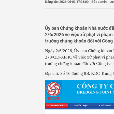
11
Hà Nội giao đất t
Đăng lúc: 2026-06-03 17:31:00
|
Bởi: admin
|
Lư
12
Thực hiện tạm hoã
chỉ đăng ký
13
Không mở rộng diệ
bạch cho sầu riên
14
Công ty Nhiệt điệ
Ủy ban Chứng khoán Nhà nước đã
bền vững
2/6/2026 về việc xử phạt vi phạm 
trường chứng khoán đối với Công 
Ngày 2/6/2026, Ủy ban Chứng k
hoá
n
270/QĐ-XPHC về việc xử phạt vi phạm
trường chứng k
hoá
n đối với Công ty 
Địa chỉ: Số 16 đường 8B, KDC Trung 