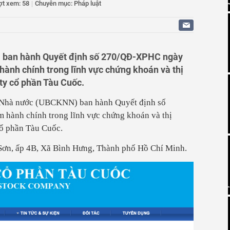
hực hiện dự án nhà ở xã hội HH5 Long Biên
ợt xem: 58
|
Chuyên mục: Pháp luật
n xuất cảnh với người nộp thuế không hoạt động tại địa
n tích bằng mọi giá, Đắk Lắk ưu tiên chất lượng và minh
g
n Duyên Hải đẩy mạnh an sinh xã hội gắn với phát triển
 ban hành Quyết định số 270/QĐ-XPHC ngày
hành chính trong lĩnh vực chứng khoán và thị
ty cổ phần Tàu Cuốc.
 Nhà nước (UBCKNN) ban hành Quyết định số
 hành chính trong lĩnh vực chứng k
hoá
n và thị
cổ phần Tàu Cuốc.
Sơn, ấp 4B, Xã Bình Hưng, Thành phố Hồ Chí Minh.