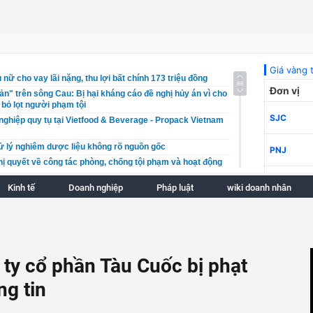
nữ cho vay lãi nặng, thu lợi bất chính 173 triệu đồng
sản" trên sông Cau: Bị hại kháng cáo đề nghị hủy án vì cho
 bỏ lọt người phạm tội
ghiệp quy tụ tại Vietfood & Beverage - Propack Vietnam
ử lý nghiêm dược liệu không rõ nguồn gốc
ị quyết về công tác phòng, chống tội phạm và hoạt động
Kinh tế
Doanh nghiệp
Pháp luật
wiki doanh nhân
vụ vi phạm về buôn lậu thuốc lá sau 10 năm
nh án vì đang nuôi con nhỏ, người phụ nữ tiếp tục lừa
g
h ưu tiên, ưu đãi trong đấu thầu, mua sắm hàng hóa xuất
 khoán mở mới giảm mạnh
ty cổ phần Tàu Cuốc bị phạt
 liên tiếp, giá dầu quay đầu tăng mạnh
g tin
an trọng cho lộ trình tái cơ cấu vốn Nhà nước tại doanh