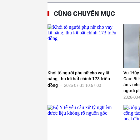
CÙNG CHUYÊN MỤC
Khởi tố người phụ nữ cho vay lãi
Vụ "Hủy 
nặng, thu lợi bất chính 173 triệu
Cau: Bị 
án vì ch
đồng
-
2026-07-31 10:57:00
người p
2026-08-