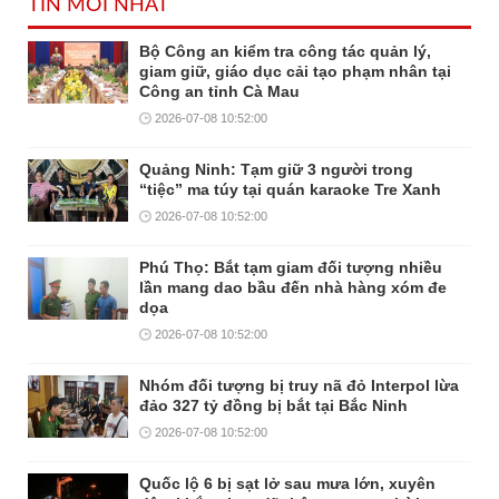
TIN MỚI NHẤT
Bộ Công an kiểm tra công tác quản lý,
giam giữ, giáo dục cải tạo phạm nhân tại
Công an tỉnh Cà Mau
2026-07-08 10:52:00
Quảng Ninh: Tạm giữ 3 người trong
“tiệc” ma túy tại quán karaoke Tre Xanh
2026-07-08 10:52:00
Phú Thọ: Bắt tạm giam đối tượng nhiều
lần mang dao bầu đến nhà hàng xóm đe
dọa
2026-07-08 10:52:00
Nhóm đối tượng bị truy nã đỏ Interpol lừa
đảo 327 tỷ đồng bị bắt tại Bắc Ninh
2026-07-08 10:52:00
Quốc lộ 6 bị sạt lở sau mưa lớn, xuyên