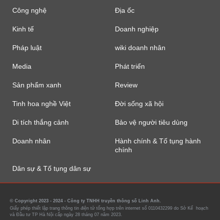
Công nghệ
Địa ốc
Kinh tế
Doanh nghiệp
Pháp luật
wiki doanh nhân
Media
Phát triển
Sản phẩm xanh
Review
Tinh hoa nghề Việt
Đời sống xã hội
Di tích thắng cảnh
Bảo vệ người tiêu dùng
Doanh nhân
Hành chính & Tố tụng hành
chính
Dân sự & Tố tụng dân sự
© Copyright 2023 - 2024 - Công ty TNHH truyền thông số Linh Anh.
Giấy phép thiết lập trang thông tin điện tử tổng hợp trên internet số 0110432299 do Sở Kế hoạch
và Đầu tư TP Hà Nội cấp ngày 28 tháng 07 năm 2023.