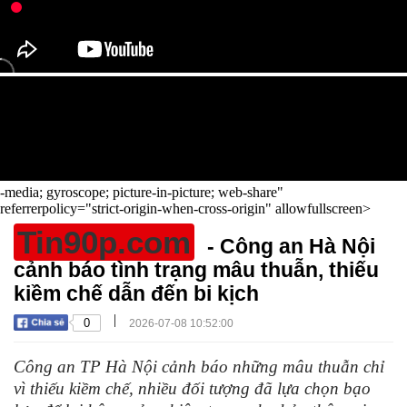
-media; gyroscope; picture-in-picture; web-share"
referrerpolicy="strict-origin-when-cross-origin" allowfullscreen>
Tin90p.com
- Công an Hà Nội
cảnh báo tình trạng mâu thuẫn, thiếu
kiềm chế dẫn đến bi kịch
|
0
2026-07-08 10:52:00
Công an TP Hà Nội cảnh báo những mâu thuẫn chỉ
vì thiếu kiềm chế, nhiều đối tượng đã lựa chọn bạo