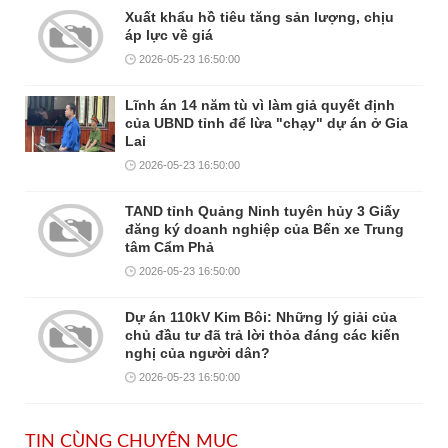
Xuất khẩu hồ tiêu tăng sản lượng, chịu
áp lực về giá
2026-05-23 16:50:00
Lĩnh án 14 năm tù vì làm giả quyết định
của UBND tỉnh để lừa "chạy" dự án ở Gia
Lai
2026-05-23 16:50:00
TAND tỉnh Quảng Ninh tuyên hủy 3 Giấy
đăng ký doanh nghiệp của Bến xe Trung
tâm Cẩm Phả
2026-05-23 16:50:00
Dự án 110kV Kim Bôi: Những lý giải của
chủ đầu tư đã trả lời thỏa đáng các kiến
nghị của người dân?
2026-05-23 16:50:00
TIN CÙNG CHUYÊN MỤC