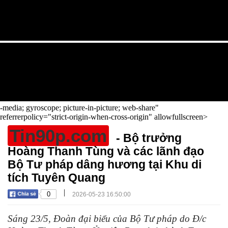
-media; gyroscope; picture-in-picture; web-share"
referrerpolicy="strict-origin-when-cross-origin" allowfullscreen>
Tin90p.com
- Bộ trưởng
Hoàng Thanh Tùng và các lãnh đạo
Bộ Tư pháp dâng hương tại Khu di
tích Tuyên Quang
|
0
2026-05-23 16:50:00
Sáng 23/5, Đoàn đại biểu của Bộ Tư pháp do Đ/c