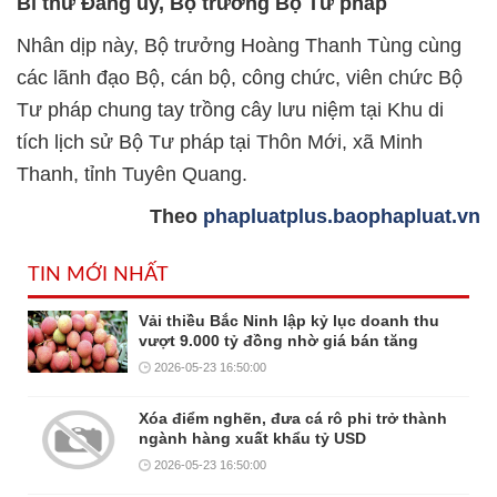
Bí thư Đảng ủy, Bộ trưởng Bộ Tư pháp
Nhân dịp này, Bộ trưởng Hoàng Thanh Tùng cùng
các lãnh đạo Bộ, cán bộ, công chức, viên chức Bộ
Tư pháp chung tay trồng cây lưu niệm tại Khu di
tích lịch sử Bộ Tư pháp tại Thôn Mới, xã Minh
Thanh, tỉnh Tuyên Quang.
Theo
phapluatplus.baophapluat.vn
TIN MỚI NHẤT
Vải thiều Bắc Ninh lập kỷ lục doanh thu
vượt 9.000 tỷ đồng nhờ giá bán tăng
2026-05-23 16:50:00
Xóa điểm nghẽn, đưa cá rô phi trở thành
ngành hàng xuất khẩu tỷ USD
2026-05-23 16:50:00