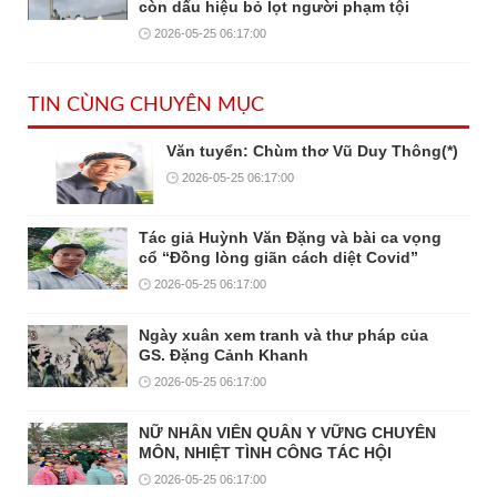
còn dấu hiệu bỏ lọt người phạm tội
2026-05-25 06:17:00
TIN CÙNG CHUYÊN MỤC
Văn tuyển: Chùm thơ Vũ Duy Thông(*)
2026-05-25 06:17:00
Tác giả Huỳnh Văn Đặng và bài ca vọng
cổ “Đồng lòng giãn cách diệt Covid”
2026-05-25 06:17:00
Ngày xuân xem tranh và thư pháp của
GS. Đặng Cảnh Khanh
2026-05-25 06:17:00
NỮ NHÂN VIÊN QUÂN Y VỮNG CHUYÊN
MÔN, NHIỆT TÌNH CÔNG TÁC HỘI
2026-05-25 06:17:00