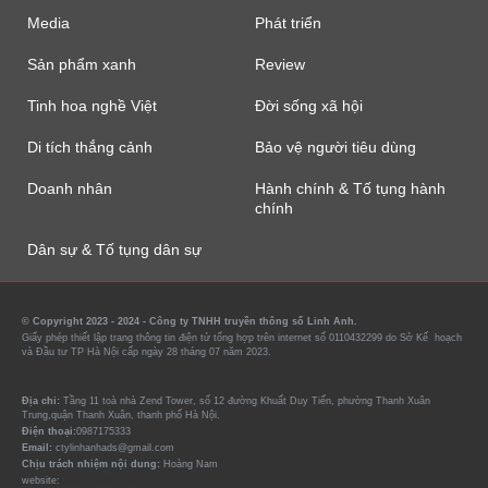
Media
Phát triển
Sản phẩm xanh
Review
Tinh hoa nghề Việt
Đời sống xã hội
Di tích thắng cảnh
Bảo vệ người tiêu dùng
Doanh nhân
Hành chính & Tố tụng hành
chính
Dân sự & Tố tụng dân sự
© Copyright 2023 - 2024 - Công ty TNHH truyền thông số Linh Anh.
Giấy phép thiết lập trang thông tin điện tử tổng hợp trên internet số 0110432299 do Sở Kế hoạch
và Đầu tư TP Hà Nội cấp ngày 28 tháng 07 năm 2023.
Địa chỉ:
Tầng 11 toà nhà Zend Tower, số 12 đường Khuất Duy Tiến, phường Thanh Xuân
Trung,quận Thanh Xuân, thanh phố Hà Nội.
Điện thoại:
0987175333
Email:
ctylinhanhads@gmail.com
Chịu trách nhiệm nội dung:
Hoàng Nam
website:
https://tin90p.com