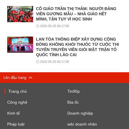
CÔ GIÁO TRẦN THỊ THẮM: NGƯỜI ĐẢNG
VIÊN GƯƠNG MẪU – NHÀ GIÁO HẾT
MÌNH, TẬN TỤY VÌ HỌC SINH
2026-05-25 06:17:00
LAN TỎA THÔNG ĐIỆP XÂY DỰNG CỘNG
ĐỒNG KHÔNG KHÓI THUỐC TỪ CUỘC THI
TUYÊN TRUYỀN VIÊN GIỎI MẶT TRẬN TỔ
QUỐC TỈNH LÀO CAI
2026-05-25 06:17:00
Lên đầu trang
Trang chủ
Tin90p
Công nghệ
Địa ốc
Kinh tế
Doanh nghiệp
Pháp luật
wiki doanh nhân