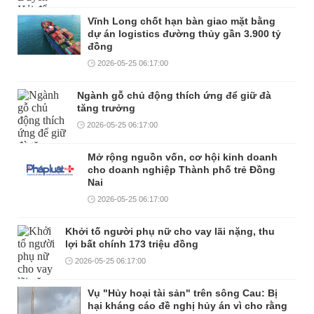
Vĩnh Long chốt hạn bàn giao mặt bằng
dự án logistics đường thủy gần 3.900 tỷ
đồng
2026-05-25 06:17:00
Ngành gỗ chủ động thích ứng để giữ đà
tăng trưởng
2026-05-25 06:17:00
Mở rộng nguồn vốn, cơ hội kinh doanh
cho doanh nghiệp Thành phố trẻ Đồng
Nai
2026-05-25 06:17:00
Khởi tố người phụ nữ cho vay lãi nặng, thu
lợi bất chính 173 triệu đồng
2026-05-25 06:17:00
Vụ "Hủy hoại tài sản" trên sông Cau: Bị
hại kháng cáo đề nghị hủy án vì cho rằng