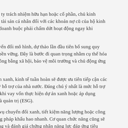
 ty trách nhiệm hữu hạn hoặc cổ phần, chủ kinh
tài sản cá nhân đối với các khoản nợ cũ của hộ kinh
 doanh buộc phải chấm dứt hoạt động ngay khi
ển đổi mô hình, dự thảo lần đầu tiên bổ sung quy
bền vững. Đây là bước đi quan trọng nhằm cụ thể hóa
 công bằng xã hội, bảo vệ môi trường và chủ động ứng
 xanh, kinh tế tuần hoàn sẽ được ưu tiên tiếp cận các
 hỗ trợ của nhà nước. Đáng chú ý nhất là mức hỗ trợ
m khi vay vốn thực hiện dự án xanh hoặc áp dụng
à quản trị (ESG).
 vụ chuyển đổi xanh, tiết kiệm năng lượng hoặc công
g pháp khấu hao nhanh. Cơ quan chức năng cũng sẽ
ường và đánh giá chứng nhận năng lực đáp ứng tiêu