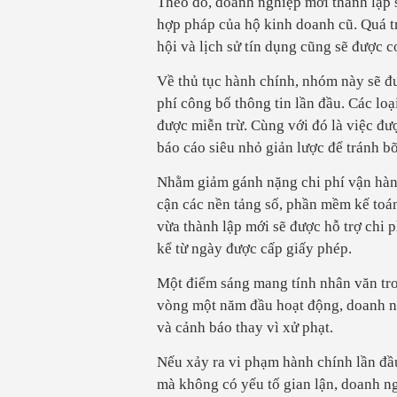
Theo đó, doanh nghiệp mới thành lập 
hợp pháp của hộ kinh doanh cũ. Quá tr
hội và lịch sử tín dụng cũng sẽ được c
Về thủ tục hành chính, nhóm này sẽ đ
phí công bố thông tin lần đầu. Các lo
được miễn trừ. Cùng với đó là việc đư
báo cáo siêu nhỏ giản lược để tránh b
Nhằm giảm gánh nặng chi phí vận hành
cận các nền tảng số, phần mềm kế toán
vừa thành lập mới sẽ được hỗ trợ chi p
kể từ ngày được cấp giấy phép.
Một điểm sáng mang tính nhân văn tron
vòng một năm đầu hoạt động, doanh n
và cảnh báo thay vì xử phạt.
Nếu xảy ra vi phạm hành chính lần đầu
mà không có yếu tố gian lận, doanh n