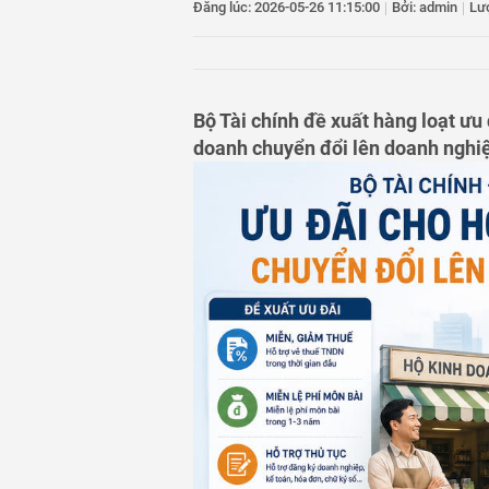
Đăng lúc: 2026-05-26 11:15:00
|
Bởi: admin
|
Lư
11
Góp ý dự thảo Ngh
tư pháp
12
Xử lý hơn 79.000 
13
Được hoãn chấp hà
hơn 900 triệu đồn
Bộ Tài chính đề xuất hàng loạt ưu
14
Đề xuất chính sác
doanh chuyển đổi lên doanh nghi
xứ trong nước