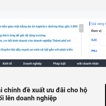
n bàn giao mặt bằng dự án logistics đường thủy gần 3.900
 thích ứng để giữ đà tăng trưởng
, cơ hội kinh doanh cho doanh nghiệp Thành phố trẻ
n Duyên Hải đẩy mạnh an sinh xã hội gắn với phát triển
n bàn giao mặt bằng dự án logistics đường thủy gần 3.900
Kinh tế
Doanh nghiệp
Pháp luật
wiki doanh nhân
 thích ứng để giữ đà tăng trưởng
, cơ hội kinh doanh cho doanh nghiệp Thành phố trẻ
nữ cho vay lãi nặng, thu lợi bất chính 173 triệu đồng
sản" trên sông Cau: Bị hại kháng cáo đề nghị hủy án vì cho
i chính đề xuất ưu đãi cho hộ
 bỏ lọt người phạm tội
i lên doanh nghiệp
ghiệp quy tụ tại Vietfood & Beverage - Propack Vietnam
ử lý nghiêm dược liệu không rõ nguồn gốc