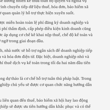
sẽ đương nhiên kế thừa toàn bộ quyền và nghĩa vụ
ình chuyển tiếp dữ liệu thuế, hóa đơn, bảo hiểm xã
ơ quan quản lý hỗ trợ thực hiện xuyên suốt.
ược miễn hoàn toàn lệ phí đăng ký doanh nghiệp và
ại phí thẩm định, cấp phép điều kiện kinh doanh cũng
ợc áp dụng cơ chế kê khai nộp thuế, chế độ kế toán và
ỡ ngỡ trong giai đoạn đầu.
, nhà nước sẽ hỗ trợ ngân sách để doanh nghiệp tiếp
 và hóa đơn điện tử. Đặc biệt, doanh nghiệp nhỏ và
hí thuê dịch vụ kế toán trong tối đa hai năm đầu tiên
g dự thảo là cơ chế hỗ trợ tuân thủ pháp luật. Trong
ghiệp chủ yếu sẽ được cơ quan chức năng hướng dẫn
 liên quan đến thuế, bảo hiểm xã hội hay lao động
ghiệp sẽ được ưu tiên hướng dẫn khắc phục và có thể