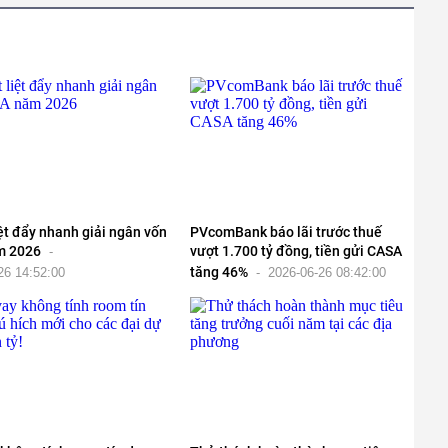
ệt đẩy nhanh giải ngân vốn
PVcomBank báo lãi trước thuế
m 2026
vượt 1.700 tỷ đồng, tiền gửi CASA
-
tăng 46%
26 14:52:00
-
2026-06-26 08:42:00