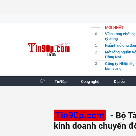
MỚI NHẤT
0
Vĩnh Long chốt hạ
tỷ đồng
1
Ngành gỗ chủ động
2
Mở rộng nguồn vốn
Đồng Nai
3
Công ty Nhiệt điệ
bền vững
4
Vĩnh Long chốt hạ
tỷ đồng
Tin90p
Công nghệ
Địa ốc
5
Ngành gỗ chủ động
6
Mở rộng nguồn vốn
Đồng Nai
7
Khởi tố người phụ 
8
Vụ "Hủy hoại tài 
Tin90p.com
- Bộ Tà
rằng còn dấu hiệu
kinh doanh chuyển đổ
9
Hơn 1.000 doanh n
2026
10
Bộ Y tế yêu cầu x