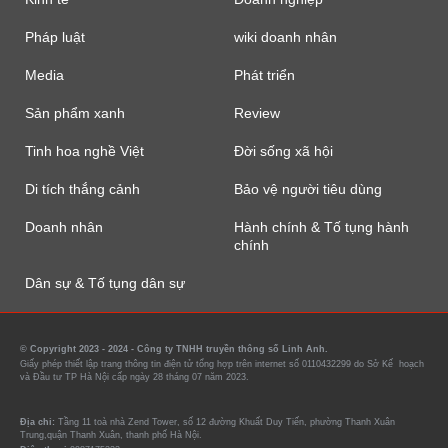
Pháp luật
wiki doanh nhân
Media
Phát triển
Sản phẩm xanh
Review
Tinh hoa nghề Việt
Đời sống xã hội
Di tích thắng cảnh
Bảo vệ người tiêu dùng
Doanh nhân
Hành chính & Tố tụng hành
chính
Dân sự & Tố tụng dân sự
© Copyright 2023 - 2024 - Công ty TNHH truyền thông số Linh Anh.
Giấy phép thiết lập trang thông tin điện tử tổng hợp trên internet số 0110432299 do Sở Kế hoạch
và Đầu tư TP Hà Nội cấp ngày 28 tháng 07 năm 2023.
Địa chỉ:
Tầng 11 toà nhà Zend Tower, số 12 đường Khuất Duy Tiến, phường Thanh Xuân
Trung,quận Thanh Xuân, thanh phố Hà Nội.