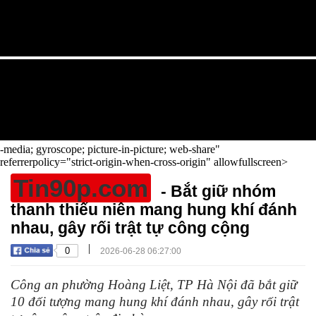
-media; gyroscope; picture-in-picture; web-share"
referrerpolicy="strict-origin-when-cross-origin" allowfullscreen>
Tin90p.com
- Bắt giữ nhóm
thanh thiếu niên mang hung khí đánh
nhau, gây rối trật tự công cộng
|
0
2026-06-28 06:27:00
Công an phường Hoàng Liệt, TP Hà Nội đã bắt giữ
10 đối tượng mang hung khí đánh nhau, gây rối trật