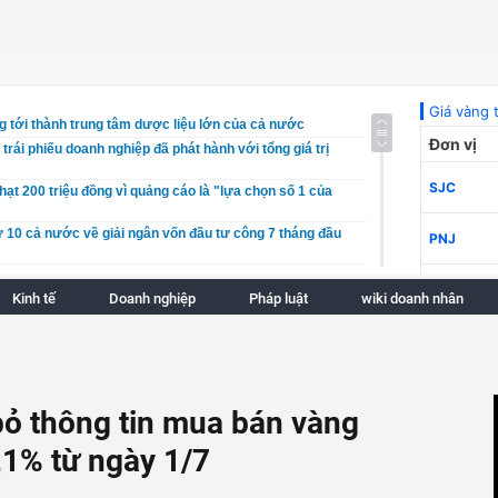
 tới thành trung tâm dược liệu lớn của cả nước
 trái phiếu doanh nghiệp đã phát hành với tổng giá trị
hạt 200 triệu đồng vì quảng cáo là "lựa chọn số 1 của
 10 cả nước về giải ngân vốn đầu tư công 7 tháng đầu
ện 5 nhiệm vụ trọng tâm để hiện thực hóa Quy hoạch
Ninh
Kinh tế
Doanh nghiệp
Pháp luật
wiki doanh nhân
n trở thành thị trường hàng không lớn thứ 2 Đông Nam Á
 doanh kim cương vào ngành, nghề đầu tư kinh doanh có
ỉnh Quy hoạch chung Khu kinh tế Vũng Áng, tỉnh Hà Tĩnh
bỏ thông tin mua bán vàng
thiện đề xuất chính sách phát triển Trung tâm lọc hóa
 quốc gia tại Khu kinh tế Dung Quất
,1% từ ngày 1/7
ú Thọ hợp lực làm đường hầm xuyên núi Tam Đảo khoảng