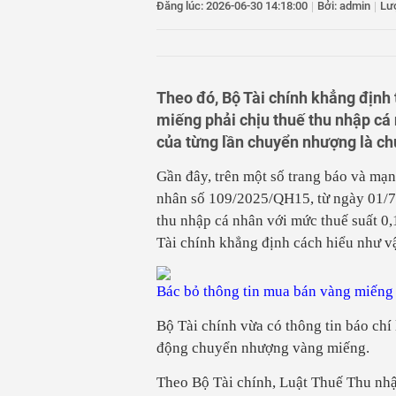
Đăng lúc: 2026-06-30 14:18:00
|
Bởi: admin
|
Lư
10
Định hướng đưa Sa
11
Chi bộ 2, Đảng bộ
chất lượng sinh h
2026
12
Phạt tiền, trừ 6 đ
đổ đèo Bảo Lộc
Theo đó, Bộ Tài chính khẳng định
13
Tháng 7/2026, TP 
miếng phải chịu thuế thu nhập cá n
tục khởi sắc
của từng lần chuyển nhượng là ch
14
Lùm xùm một vụ th
Gần đây, trên một số trang báo và mạn
nhân số 109/2025/QH15, từ ngày 01/7
thu nhập cá nhân với mức thuế suất 0,
Tài chính khẳng định cách hiểu như vậ
Bác bỏ thông tin mua bán vàng miếng 
Bộ Tài chính vừa có thông tin báo chí
động chuyển nhượng vàng miếng.
Theo Bộ Tài chính, Luật Thuế Thu nh