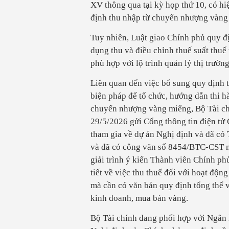
XV thông qua tại kỳ họp thứ 10, có hi
định thu nhập từ chuyển nhượng vàng 
Tuy nhiên, Luật giao Chính phủ quy đị
dụng thu và điều chỉnh thuế suất thu
phù hợp với lộ trình quản lý thị trườn
Liên quan đến việc bổ sung quy định t
biện pháp để tổ chức, hướng dẫn thi h
chuyển nhượng vàng miếng, Bộ Tài c
29/5/2026 gửi Cổng thông tin điện tử C
tham gia về dự án Nghị định và đã có
và đã có công văn số 8454/BTC-CST ng
giải trình ý kiến Thành viên Chính ph
tiết về việc thu thuế đối với hoạt độ
mà cần có văn bản quy định tổng thể v
kinh doanh, mua bán vàng.
Bộ Tài chính đang phối hợp với Ngân 