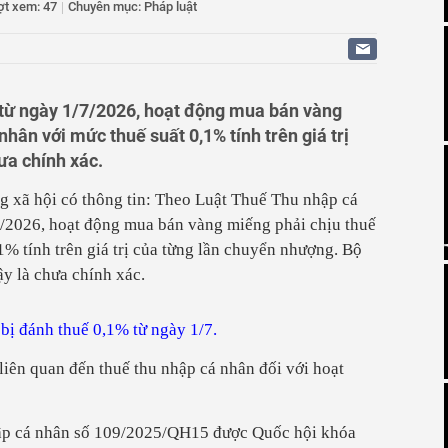
ợt xem: 47
|
Chuyên mục: Pháp luật
 Pa trở thành trung tâm du lịch quốc tế
 Cơ sở Trại Tạm giam số 1 - Công an Đồng Nai nâng cao
oạt chi bộ, quyết tâm hoàn thành nhiệm vụ chính trị năm
iểm GPLX đối với tài xế xe tải vượt ẩu, dùng điện thoại khi
 từ ngày 1/7/2026, hoạt động mua bán vàng
Đà Nẵng đón hơn 2,2 triệu lượt khách, thu hút đầu tư tiếp
hân với mức thuế suất 0,1% tính trên giá trị
ưa chính xác.
ú cưng chết sau phẫu thuật tử cung tại Đà Lạt
g xã hội có thông tin: Theo Luật Thuế Thu nhập cá
/2026, hoạt động mua bán vàng miếng phải chịu thuế
1% tính trên giá trị của từng lần chuyển nhượng. Bộ
y là chưa chính xác.
bị đánh thuế 0,1% từ ngày 1/7.
 liên quan đến thuế thu nhập cá nhân đối với hoạt
ập cá nhân số 109/2025/QH15 được Quốc hội khóa