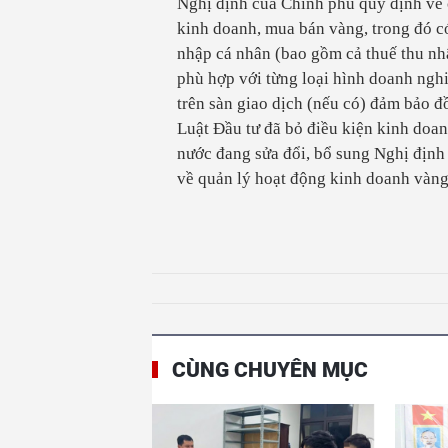
Nghị định của Chính phủ quy định về 
kinh doanh, mua bán vàng, trong đó c
nhập cá nhân (bao gồm cả thuế thu n
phù hợp với từng loại hình doanh ngh
trên sàn giao dịch (nếu có) đảm bảo đ
Luật Đầu tư đã bỏ điều kiện kinh doa
nước đang sửa đổi, bổ sung Nghị địn
về quản lý hoạt động kinh doanh vàng,
CÙNG CHUYÊN MỤC