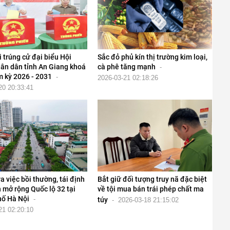
 trúng cử đại biểu Hội
Sắc đỏ phủ kín thị trường kim loại,
ân dân tỉnh An Giang khoá
cà phê tăng mạnh
-
m kỳ 2026 - 2031
-
2026-03-21 02:18:26
20 20:33:41
a việc bồi thường, tái định
Bắt giữ đối tượng truy nã đặc biệt
 mở rộng Quốc lộ 32 tại
về tội mua bán trái phép chất ma
hố Hà Nội
-
túy
-
2026-03-18 21:15:02
21 02:20:10