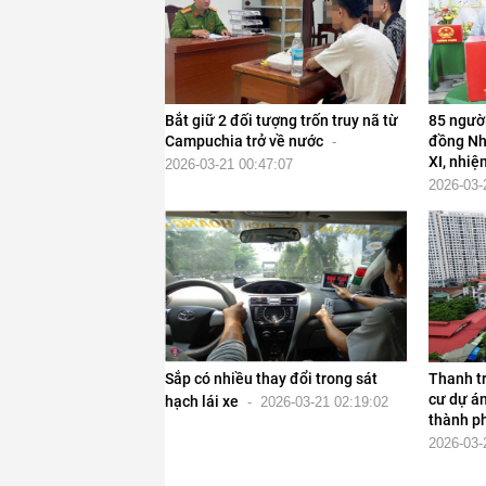
Bắt giữ 2 đối tượng trốn truy nã từ
85 người
Campuchia trở về nước
đồng Nh
-
XI, nhiệ
2026-03-21 00:47:07
2026-03-
Sắp có nhiều thay đổi trong sát
Thanh tr
cư dự án
hạch lái xe
-
2026-03-21 02:19:02
thành p
2026-03-