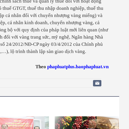
chính sách thuế và quản lý thuế đối với hoạt động
ó thuế GTGT, thuế thu nhập doanh nghiệp, thuế thu
hập cá nhân đối với chuyển nhượng vàng miếng) và
iệp, cá nhân kinh doanh, chuyển nhượng vàng, cả
ồng bộ với quy định của pháp luật mới liên quan (như
nh đối với vàng trang sức, mỹ nghệ, Ngân hàng Nhà
h số 24/2012/NĐ-CP ngày 03/4/2012 của Chính phủ
…), lộ trình thành lập sàn giao dịch vàng.
Theo
phapluatplus.baophapluat.vn