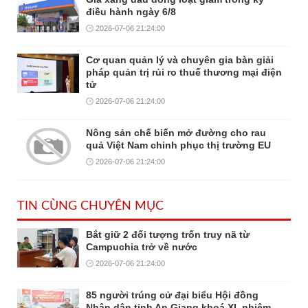
điều hành ngày 6/8
2026-07-06 21:24:00
Cơ quan quản lý và chuyên gia bàn giải
pháp quản trị rủi ro thuế thương mại điện
tử
2026-07-06 21:24:00
Nông sản chế biến mở đường cho rau
quả Việt Nam chinh phục thị trường EU
2026-07-06 21:24:00
TIN CÙNG CHUYÊN MỤC
Bắt giữ 2 đối tượng trốn truy nã từ
Campuchia trở về nước
2026-07-06 21:24:00
85 người trúng cử đại biểu Hội đồng
Nhân dân tỉnh An Giang khoá XI, nhiệm