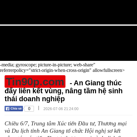
-media; gyroscope; picture-in-picture; web-share"
referrerpolicy="strict-origin-when-cross-origin" allowfullscreen>
Tin90p.com
- An Giang thúc
đẩy liên kết vùng, nâng tầm hệ sinh
thái doanh nghiệp
|
0
2026-07-06 21:24:00
Chiều 6/7, Trung tâm Xúc tiến Đầu tư, Thương mại
và Du lịch tỉnh An Giang tổ chức Hội nghị sơ kết