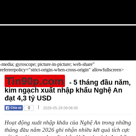
-media; gyroscope; picture-in-picture; web-share"
referrerpolicy="strict-origin-when-cross-origin" allowfullscreen>
Tin90p.com
- 5 tháng đầu năm,
kim ngạch xuất nhập khẩu Nghệ An
đạt 4,3 tỷ USD
|
0
2026-05-29 09:06:00
Hoạt động xuất nhập khẩu của Nghệ An trong những
tháng đầu năm 2026 ghi nhận nhiều kết quả tích cực