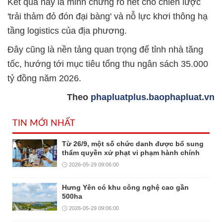
Kết quả này là minh chứng rõ nét cho chiến lược
'trải thảm đỏ đón đại bàng' và nỗ lực khơi thông hạ
tầng logistics của địa phương.
Đây cũng là nền tảng quan trọng để tỉnh nhà tăng
tốc, hướng tới mục tiêu tổng thu ngân sách 35.000
tỷ đồng năm 2026.
Theo
phapluatplus.baophapluat.vn
TIN MỚI NHẤT
Từ 26/9, một số chức danh được bổ sung
thẩm quyền xử phạt vi phạm hành chính
2026-05-29 09:06:00
Hưng Yên có khu công nghệ cao gần
500ha
2026-05-29 09:06:00