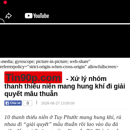
-media; gyroscope; picture-in-picture; web-share"
referrerpolicy="strict-origin-when-cross-origin" allowfullscreen>
Tin90p.com
- Xử lý nhóm
thanh thiếu niên mang hung khí đi giải
quyết mâu thuẫn
|
0
2026-06-27 13:00:00
10 thanh thiếu niên ở Tuy Phước mang hung khí, rủ
nhau đi “giải quyết” mâu thuẫn rồi lao vào ẩu đả