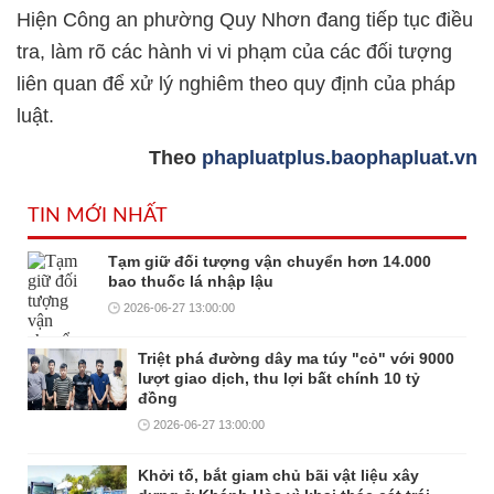
Hiện Công an phường Quy Nhơn đang tiếp tục điều
tra, làm rõ các hành vi vi phạm của các đối tượng
liên quan để xử lý nghiêm theo quy định của pháp
luật.
Theo
phapluatplus.baophapluat.vn
TIN MỚI NHẤT
Tạm giữ đối tượng vận chuyển hơn 14.000
bao thuốc lá nhập lậu
2026-06-27 13:00:00
Triệt phá đường dây ma túy "cỏ" với 9000
lượt giao dịch, thu lợi bất chính 10 tỷ
đồng
2026-06-27 13:00:00
Khởi tố, bắt giam chủ bãi vật liệu xây