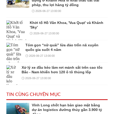
dựng ở Khánh Hòa vì khai thác cát trái
phép, thu lợi hàng tỷ đồng
2026-06-27 13:00:00
Khởi tố Hồ Văn Khoa, 'Vua Quạt' và Khánh
'Sky'
2026-06-27 13:00:00
Tóm gọn “nữ quái” lừa đảo trốn nã xuyên
quốc gia suốt 4 năm
2026-06-27 13:00:00
Xử lý xe đầu kéo làm rơi mảnh sắt trên cao tốc
Bắc - Nam khiến hơn 120 ô tô thủng lốp
2026-06-27 13:00:00
TIN CÙNG CHUYÊN MỤC
Vĩnh Long chốt hạn bàn giao mặt bằng
dự án logistics đường thủy gần 3.900 tỷ