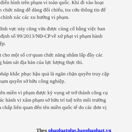
điển hình trên phạm vi toàn quốc. Khi đi vào hoạt
n chức năng dễ dàng đối chiếu, tra cứu thông tin để
 chính xác các xu hướng vi phạm.
 lĩnh vực này cũng vừa được củng cố bằng việc ban
ị định số 99/2013/NĐ-CP về xử phạt vi phạm hành
ệp.
t cho một số cơ quan chức năng nhằm lấp đầy các
 bám sát địa bàn của lực lượng thực thi.
pháp khắc phục hậu quả là ngăn chặn quyền truy cập
phạm quyền sở hữu công nghiệp.
tên miền vi phạm được kỳ vọng sẽ trở thành công cụ
các hành vi xâm phạm sở hữu trí tuệ trên môi trường
anh chấp liên quan đến tên miền quốc tế do các đơn vị
Theo
phapluatplus.baophapluat.vn