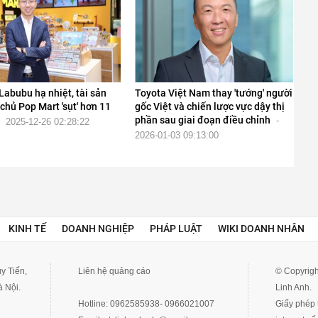
Labubu hạ nhiệt, tài sản
Toyota Việt Nam thay 'tướng' người
chủ Pop Mart 'sụt' hơn 11
gốc Việt và chiến lược vực dậy thị
phần sau giai đoạn điều chỉnh
-
2025-12-26 02:28:22
2026-01-03 09:13:00
KINH TẾ
DOANH NGHIỆP
PHÁP LUẬT
WIKI DOANH NHÂN
y Tiến,
Liên hệ quảng cáo
© Copyrigh
 Nội.
Linh Anh.
Hotline:
0962585938- 0966021007
Giấy phép t