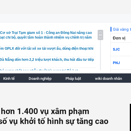
 Cơ sở Trại Tạm giam số 1 - Công an Đồng Nai nâng cao
oạt chi bộ, quyết tâm hoàn thành nhiệm vụ chính trị năm
iểm GPLX đối với tài xế xe tải vượt ẩu, dùng điện thoại khi
Đà Nẵng đón hơn 2,2 triệu lượt khách, thu hút đầu tư tiếp
ú cưng chết sau phẫu thuật tử cung tại Đà Lạt
 vùng trồng nông sản cho Đắk Lắk, Gia Lai và Lâm Đồng
Kinh tế
Doanh nghiệp
Pháp luật
wiki doanh nhân
chấm dứt tình trạng khám BHYT đúng quy định vẫn bị thu
i bay chờ, chuyển hướng hạ cánh do dông mạnh kèm
ay Nội Bài
g 30 ngư dân tàu cá bị cháy trên vùng biển Khánh Hòa
ý hơn 1.400 vụ xâm phạm
 thông tin liệt sĩ, gửi yêu cầu nhận thân nhân trên VNeID
 số vụ khởi tố hình sự tăng cao
00 nhà yến, góp phần nâng tầm thương hiệu Yến sào
trưởng Viện Pháp y tâm thần Trung ương nhận hối lộ hơn 8