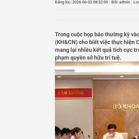
Đăng lúc: 2026-06-02 08:32:00
|
Bởi: admin
|
Lư
tỷ đồng
11
Nam thanh niên lừ
lấy tiền trả nợ v
12
Lòng tin đặt sai ch
13
Thanh Hóa: Bắt gi
Trong cuộc họp báo thường kỳ và
300 triệu đồng
(KH&CN) cho biết việc thực hiện 
14
Phát hiện hơn 22 
mang lại nhiều kết quả tích cực tr
phạm quyền sở hữu trí tuệ.