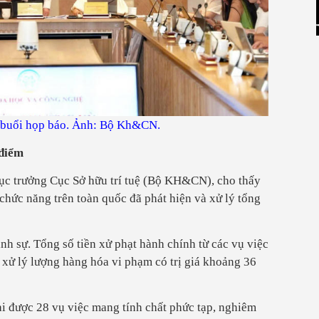
ì buổi họp báo. Ảnh: Bộ Kh&CN.
 điểm
ục trưởng Cục Sở hữu trí tuệ (Bộ KH&CN), cho thấy
chức năng trên toàn quốc đã phát hiện và xử lý tổng
ình sự. Tổng số tiền xử phạt hành chính từ các vụ việc
à xử lý lượng hàng hóa vi phạm có trị giá khoảng 36
i được 28 vụ việc mang tính chất phức tạp, nghiêm