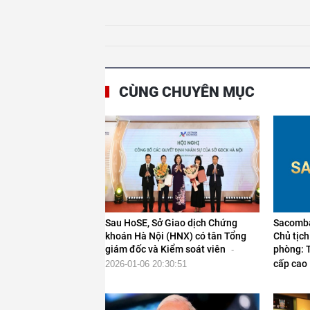
CÙNG CHUYÊN MỤC
Sau HoSE, Sở Giao dịch Chứng
Sacomba
khoán Hà Nội (HNX) có tân Tổng
Chủ tịc
giám đốc và Kiểm soát viên
phòng: T
-
cấp cao
2026-01-06 20:30:51