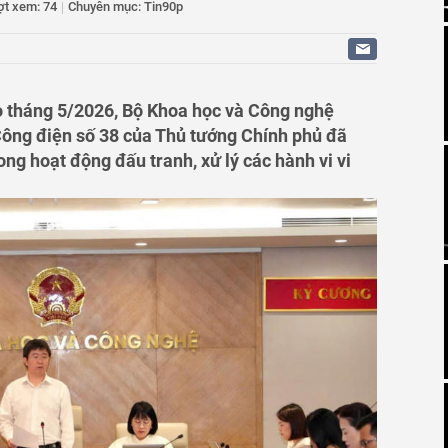
ợt xem: 74
|
Chuyên mục: Tin90p
a đảo chiếm đoạt xe máy, điện thoại của hai cô gái, bán
à chơi game
ỗ và cái giá phải trả
ữ 3 đối tượng trong vụ trộm cắp dây cáp điện trị giá gần
o tháng 5/2026, Bộ Khoa học và Công nghệ
Công điện số 38 của Thủ tướng Chính phủ đã
tấn gạo không rõ nguồn gốc đóng bao bì nhãn hiệu ST25
ong hoạt động đấu tranh, xử lý các hành vi vi