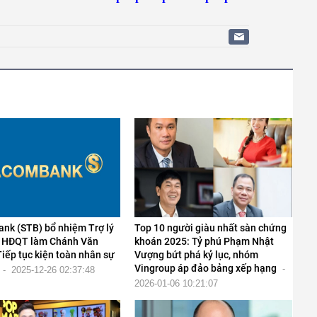
nk (STB) bổ nhiệm Trợ lý
Top 10 người giàu nhất sàn chứng
h HĐQT làm Chánh Văn
khoán 2025: Tỷ phú Phạm Nhật
iếp tục kiện toàn nhân sự
Vượng bứt phá kỷ lục, nhóm
Vingroup áp đảo bảng xếp hạng
-
-
2025-12-26 02:37:48
2026-01-06 10:21:07