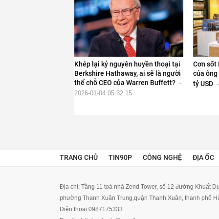
Khép lại kỷ nguyên huyền thoại tại
Cơn sốt 
Berkshire Hathaway, ai sẽ là người
của ông 
thế chỗ CEO của Warren Buffett?
-
tỷ USD
-
2026-01-04 05:32:15
TRANG CHỦ
TIN90P
CÔNG NGHỆ
ĐỊA ỐC
Địa chỉ:
Tầng 11 toà nhà Zend Tower, số 12 đường Khuất Du
phường Thanh Xuân Trung,quận Thanh Xuân, thanh phố Hà
Điện thoại:
0987175333