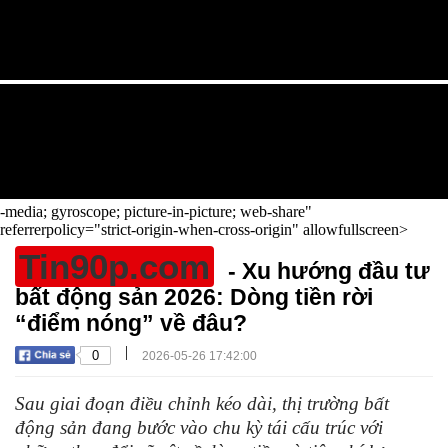
-media; gyroscope; picture-in-picture; web-share"
referrerpolicy="strict-origin-when-cross-origin" allowfullscreen>
Tin90p.com
- Xu hướng đầu tư
bất động sản 2026: Dòng tiền rời
“điểm nóng” về đâu?
|
0
2026-05-26 17:42:00
Sau giai đoạn điều chỉnh kéo dài, thị trường bất
động sản đang bước vào chu kỳ tái cấu trúc với