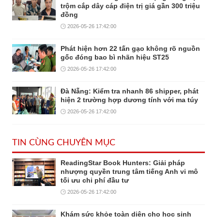
trộm cắp dây cáp điện trị giá gần 300 triệu
đồng
2026-05-26 17:42:00
Phát hiện hơn 22 tấn gạo không rõ nguồn
gốc đóng bao bì nhãn hiệu ST25
2026-05-26 17:42:00
Đà Nẵng: Kiểm tra nhanh 86 shipper, phát
hiện 2 trường hợp dương tính với ma túy
2026-05-26 17:42:00
TIN CÙNG CHUYÊN MỤC
ReadingStar Book Hunters: Giải pháp
nhượng quyền trung tâm tiếng Anh vi mô
tối ưu chi phí đầu tư
2026-05-26 17:42:00
Khám sức khỏe toàn diện cho học sinh